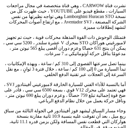
نشرت قناة CARWOW ، وهي قناة متخصصة في مجال مراجعات
السيارات ، مقطع فيديو على YOUTUBE ، حيث ظهرت كل من
نسخة Lamborghini Huracan STO وهي تواجه نظيرتها من نفس
الشركة المصنعة ، Aventador SVJ ، مع ارتفاع أصوات المحركات
لتشهد إنطلاقات مميزة.
فتمتلك الوحوش ذات القوة المذهلة محركات قوية ، حيث تم تجهيز
لامبورغيني هوراكان STO بمحرك V عشرة سلندر ، 5200 سي سي ،
يمكن أن ينتج 631 حصانًا وعزم دوران أقصى يبلغ 565 نيوتن متر ،
مدعومًا بناقل حركة أوتوماتيكي بـ 7 سرعات.
بينما تصل سرعتها القصوى إلى 310 كم / ساعة ، وبهذه الإمكانيات ،
تبدأ السيارة من 0 إلى 100 كم / ساعة ، خلال فترة 3 ثوانٍ ، مع نقل
السرعة إلى العجلات عبر تقنية الدفع الخلفي.
أما بالنسبة للأداء الفني للسيارة الخارقة لامبورغيني أفينتادور SVJ ،
فهي تعتمد على محرك V12 قوي ، بسعة 6500 سي سي ، قادر على
ضخ قوة إجمالية تبلغ 759 حصانًا ، وعزم دوران يبلغ 690 نيوتن متر ،
وناقل حركة يعمل من خلال نظام الدفع الرباعي.
وجاء مسار السباق ليشهد فوز أفينتادور في الجولة الثالثة من سباق
ربع ميل ، بعد أن تفوقت عليه بنسبة 10.9 ثانية مقارنة بنسخة
هواركان التي قطعت نفس المسافة ولكن بزمن قدره 11.1 ثانية،
الفيديو مرفق في المقالة.