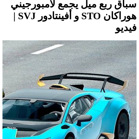
سباق ربع ميل يجمع لامبورجيني
هوراكان STO و أفينتادور SVJ |
فيديو