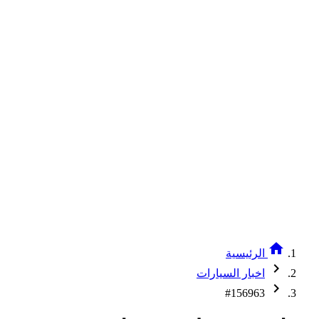
home
الرئيسية
chevron_right
اخبار السيارات
chevron_right
#156963