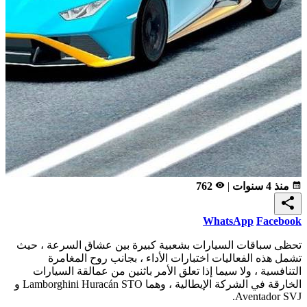
calendar_month
منذ 4 سنوات
|
remove_red_eye
762
share
WhatsApp
Facebook
تحظى سباقات السيارات بشعبية كبيرة بين عشاق السرعة ، حيث
تشمل هذه الفعاليات اختبارات الأداء ، بجانب روح المغامرة
التنافسية ، ولا سيما إذا تعلق الأمر باثنين من عمالقة السيارات
الخارقة في الشركة الإيطالية ، وهما Lamborghini Huracán STO و
Aventador SVJ.