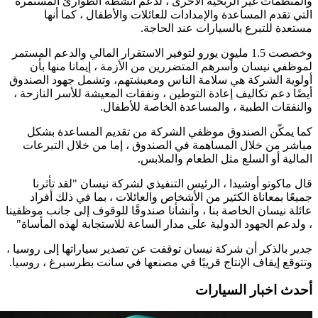
والمنظمات غير الربحية الأخرى ، لدعم أنشطة الطوارئ المستمرة
التي تقدم المساعدة والإمدادات للعائلات والأطفال ، كما أنها
مستعدة للتبرع بالسيارات عند الحاجة.
وخصصت 1.5 مليون يورو لتوفير الاستقرار المالي والدعم المستمر
لموظفي نيسان وأسرهم المتضررين من الأزمة ، إيمانا منها بأن
أولوية الشركة هي سلامة الناس ومعيشتهم، وتشمل جهود الصندوق
أيضًا دعم تكاليف إعادة التوطين ، ونفقات المعيشة للأسر النازحة ،
والنفقات الطبية ، والمساعدة الخاصة للأطفال.
كما يمكّن الصندوق موظفي الشركة من تقديم المساعدة بشكل
مباشر من خلال المساهمة في الصندوق ، إما من خلال التبرعات
المالية أو السلع مثل الطعام والملابس.
قال ماكوتو أوشيدا ، الرئيس التنفيذي لشركة نيسان "لقد تأثرنا
جميعًا بمعاناة الكثير من الأشخاص والعائلات ، بما في ذلك أفراد
عائلة نيسان الخاصة بنا ، وأنشأنا صندوقًا للوقوف إلى جانب موظفينا
، ولدعم الجهود الدولية على مدار الساعة للاستجابة لهذه المأساة"
جدير بالذكر أن شركة نيسان توقفت عن تصدير سياراتها إلى روسيا ،
وتتوقع إيقاف الإنتاج قريبًا في مصنعها في سانت بطرسبرغ ، روسيا.
أحدث اخبار السيارات