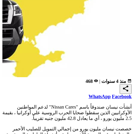
calendar_month
منذ 4 سنوات
|
remove_red_eye
468
share
WhatsApp
Facebook
أنشأت نيسان صندوقاً باسم "Nissan Cares" لدعم المواطنين
الأوكرانيين الذين سقطوا ضحايا الحرب الروسية على أوكرانيا ، بقيمة
2.5 مليون يورو ، أي ما يعادل 42.8 مليون جنيه تقريباً.
خصصت نيسان مليون يورو من إجمالي التمويل للصليب الأحمر