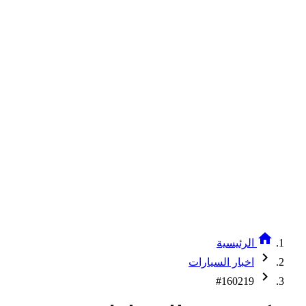
home
الرئيسية
chevron_right
اخبار السيارات
chevron_right
#160219