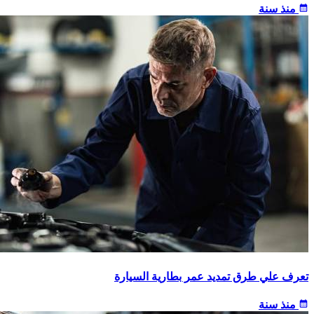
calendar_month
منذ سنة
تعرف علي طرق تمديد عمر بطارية السيارة
calendar_month
منذ سنة