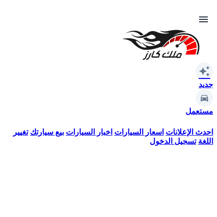
menu
auto_awesome
جديد
مستعمل
احدث الإعلانات
اسعار السيارات
اخبار السيارات
بيع سيارتك
تغيير
اللغة
تسجيل الدخول