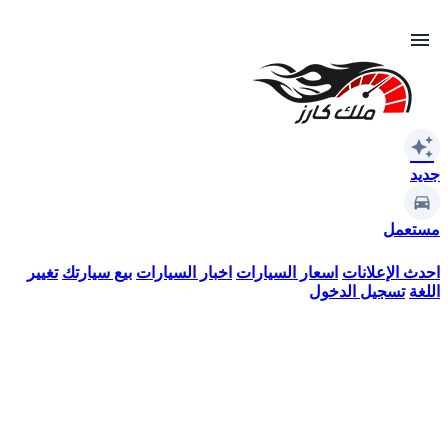
menu
auto_awesome
جديد
مستعمل
احدث الإعلانات
اسعار السيارات
اخبار السيارات
بيع سيارتك
تغيير
اللغة
تسجيل الدخول