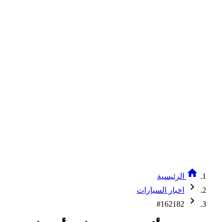
home
الرئيسية
chevron_right
اخبار السيارات
chevron_right
#162182