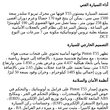
أداء السيارة الفني
تستمد السيارة بيستون T55 قوتها من محرك تيربو 4 سلندر سعة
1500 سي سي ، يمكن أن ينتج قوة 170 حصانًا وعزم دوران أقصى
يبلغ 258 نيوتن متر ، بينما تصل سرعتها القصوى إلى 190 كيلومترًا
في الساعة ، وتنتقل السرعة إلى نظام الجر بالعجلات الأمامية
متصلة بعلبة تروس أوتوماتيكية مكونة من 7 سرعات من النوع
DCT.
التصميم الخارجي للسيارة
تظهر Piston T55 بواجهة أمامية تحتوي على فتحات سحب هواء
متعددة ، مع مصابيح هندسية مميزة ، بالإضافة إلى جنوط رياضية ،
بينما يأتي بأبعاد هيكلية 4.437 متر، وعرض يقدر بـ 1.850 متر، وارتفاع
1.625 متر، بينما تعتمد على قاعدة عجلات بطول 2.65 متر، بالإضافة
إلى وزن إجمالي يبلغ 1485 كيلوجرام ، وخزان وقود بسعة 50 لترًا.
أنظمة الأمان والسلامة
يحتوي إصدار Piston T55 على فرامل يد أوتوماتيك ، والتحكم في
خوض المرتفعات والمنحدرات ، ونظام التحكم في الجر ، ومكابح
ABS المانعة للانغلاق ، وبرنامج توزيع الفرامل الإلكتروني (EBD) ،
وبرنامج الاستقرار الإلكتروني (ESP) ، وحساسات ركن السيارة
الخلفية مع كاميرا ، مثبت سرعة ، و ميزة دعم الفرامل BA ، مع