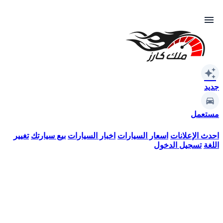
menu
auto_awesome
جديد
مستعمل
احدث الإعلانات
اسعار السيارات
اخبار السيارات
بيع سيارتك
تغيير
اللغة
تسجيل الدخول