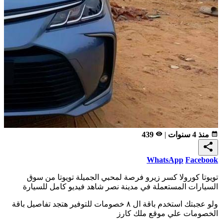
calendar_month
منذ 4 سنوات
|
remove_red_eye
439
share
WhatsApp
Facebook
تويوتا كورولا كسر زيرو فرصة لمحبي الجميلة تويوتا من سوق
السيارات المستعملة في مدينة نصر شاهد فيديو كامل للسيارة
ولو عجبتك استخدم باقة ال ٨ خصومات للتوفير هتجد تفاصيل باقة
الخصومات علي موقع ملك كارز