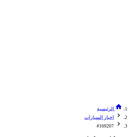
home
الرئيسية
chevron_right
اخبار السيارات
chevron_right
#169207