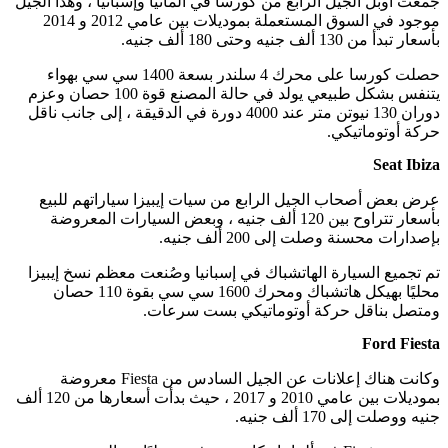
جمعت أوبل الجيل الرابع من كورسا في ألمانيا وإسبانيا ، وهذا الجيل
موجود في السوق المستعملة بموديلات بين عامي 2012 و 2014
بأسعار تبدأ من 130 ألف جنيه وحتى 180 ألف جنيه.
حصلت كورسا على محرك 4 سلندر بسعة 1400 سي سي بهواء
يتنفس بشكل طبيعي يولد في حالة المصنع قوة 100 حصان وعزم
دوران 130 نيوتن متر عند 4000 دورة في الدقيقة ، إلى جانب ناقل
حركة أوتوماتيكي.
Seat Ibiza
عرض بعض أصحاب الجيل الرابع من سيات إيبيزا سياراتهم للبيع
بأسعار تتراوح بين 120 ألف جنيه ، وبعض السيارات المعروضة
بإصدارات محسنة وصلت إلى 200 ألف جنيه.
تم تجميع السيارة الهاتشباك في إسبانيا وصُنعت معظم نسخ إيبيزا
محليًا بهيكل هاتشباك ومحرك 1600 سي سي بقوة 110 حصان
ومتصل بناقل حركة أوتوماتيكي بست سرعات.
Ford Fiesta
وكانت هناك إعلانات عن الجيل السادس من Fiesta معروضة
بموديلات بين عامي 2010 و 2017 ، حيث بدأت أسعارها من 120 ألف
جنيه ووصلت إلى 170 ألف جنيه.