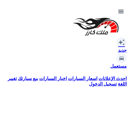
menu
auto_awesome
جديد
مستعمل
احدث الإعلانات
اسعار السيارات
اخبار السيارات
بيع سيارتك
تغيير
اللغة
تسجيل الدخول