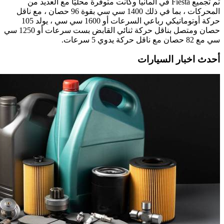
تم تجميع Fiesta في ألمانيا وكانت متوفرة محليًا مع العديد من
المحركات ، بما في ذلك 1400 سي سي بقوة 96 حصان ، مع ناقل
حركة أوتوماتيكي رباعي السرعات أو 1600 سي سي ، يولد 105
حصان ومتصل بناقل حركة ثنائي القابض بست سرعات أو 1250 سي
سي مع 82 حصان مع ناقل حركة يدوي 5 سرعات.
أحدث اخبار السيارات