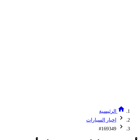
home
الرئيسية
chevron_right
اخبار السيارات
chevron_right
#169349