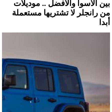
بين الأسوأ والأفضل .. موديلات
من رانجلر لا تشتريها مستعملة
أبدا