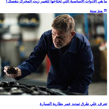
ما هي الأدوات الأساسية التي تحتاجها لتغيير زيت المحرك بنفسك؟
calendar_month
منذ سنة
تعرف علي طرق تمديد عمر بطارية السيارة