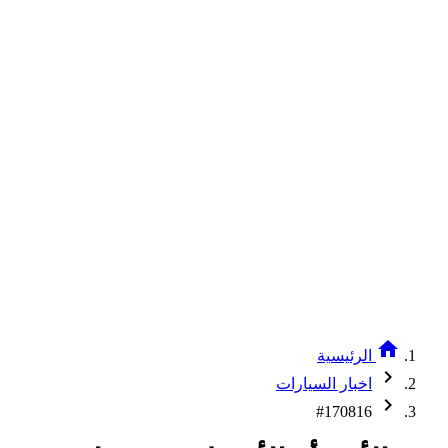
home
الرئيسية
chevron_right
اخبار السيارات
chevron_right
#170816