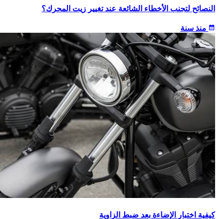
النصائح لتجنب الأخطاء الشائعة عند تغيير زيت المحرك؟
calendar_month
منذ سنة
كيفية اختبار الإضاءة بعد ضبط الزاوية