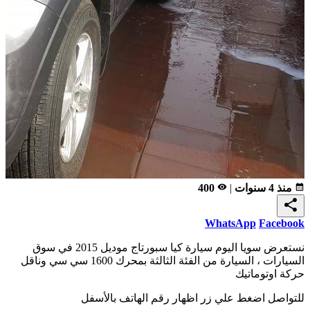
calendar_month
منذ 4 سنوات
|
remove_red_eye
400
share
WhatsApp
Facebook
نستعرض سويا اليوم سيارة كيا سبورتاج موديل 2015 في سوق
السيارات ، السيارة من الفئة الثالثة بمحرك 1600 سي سي وناقل
حركة اوتوماتيك
للتواصل اضغط علي زر اظهار رقم الهاتف بالأسفل