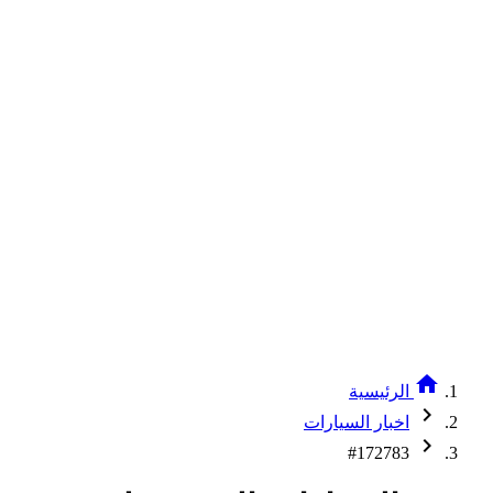
home
الرئيسية
chevron_right
اخبار السيارات
chevron_right
#172783