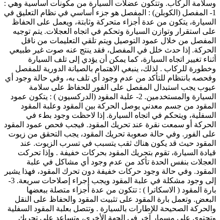
وسلامة الركاب. وتتكون عضلات السيارة من مكونات اساسية وهي :
1- المفصل (الكوبلن) : المفصل هو جزء أساسي في نظام التعليق في
السيارة، يتكون من عدة أجزاء متحركة وثابتة، ويعمل على الحفاظ
على استقرار وتوازن السيارة وتحكم في اتجاه العجلات. يتم توجيه
المفصل من خلال عمود التوصيل ويتم تلقي التعليمات من ناقل
الحركة. إذا حدث خلل في المفصل، فقد ينتج عنه صوت غير طبيعي
أثناء تغيير اتجاه السيارة، كما يمكن أن يؤدي إلى تلف السيارة
وخطورة للركاب . لذلك، ينبغي الاهتمام بالصيانة الدورية للمفصل
وفحصه بانتظام للتأكد من عدم وجود أي تلف به، وفي حالة وجود أي
عيوب يجب استبدال المفصل على الفور للحفاظ على سلامة
السيارة والمستخدمين. 2- علبة المقود (الدركسيون ) : يتكون عمود
المقود من جسم معدني يوصل الحركة بين المقود وعلبة المقود
السفلية، ويتحكم في اتجاه السيارة. إذا لاحظت وجود بطء في
الحركة أو سمعت نقرة عند تحريك المقود. فيجب فحص عمود المقود
على الفور. وفي حالة صعوبة تحريك المقود، يجب التحقق من زيوت
المقود حيث قد يكون هناك ثقب يتسبب في تسرب الزيوت. عند
قيادة السيارة، تقوم بتحريك المقود بحركات خفيفة . وإذا تحركت
العجلات بنفس الحدة تأكد من عدم وجود أي مشاكل في علبة
المقود. وفي حالة وجود حركات خفيفة دون تحرك المقود، فهذا يشير
إلى وجود مشكلة في علبة المقود ويجب إجراء إصلاحات سريعة. 3-
بارة المقود ( الاسكاترا ) : تتكون من عدة أجزاء متصلة ببعضها
البعض. وتعمل بارة المقود على تثبيت المقود والحفاظ على النقل
والحركة الصحيحة للإطارات بالسيارة . وتتصل بعلبة المقود السفلية
وتحتوي على مسمار آخر في الجهة الأخرى، وتساعد على تحريك