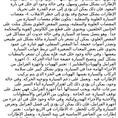
الإطارات بشكل سلس وسهل. وفي حالة وجود أي خلل في بارة
المقود. فإن ذلك يمكن أن يؤدي إلى عدم القدرة على تحريك
الإطارات بشكل صحيح وقد يؤدي إلى خطر الانقلاب. 4- مقصات
السيارة العلوية والسفلية : يتكون نظام مقصات السيارة من
المقصات العلوية والسفلية، ويتميز المقص العلوي بشكل مثلث على
الجانبين الخلفيين، ويحتوي على قطع من الكاوتش القوية والمحكمة
جداً . وهو يتصل بمساعد السيارة. وفي حالة حدوث أي مشاكل في
المقص العلوي، يمكن أن تشعر بأن السيارة مائلة بشكل غير طبيعي
وتصدر أصوات خفيفة. أما المقص السفلي، فهو عبارة عن عمود
يحتوي على بعض المعدات الصغيرة التي تربط جوانب السيارة
ببعضها ، وفي حالة وجود خلل فيه، فإنه يمكن أن تشعر بالمطبات
بشكل كبير وتصبح السيارة خفيفة جداً اثناء الحركة . 5- اجهزة
الفرامل والهوبات(الطنابير ) : تعتبر الهوبات وأجهزة الفرامل من
الأجزاء الهامة جداً في السيارة، وتؤثر بشكل كبير على سلامة
الركاب والسيارة نفسها. الهوبات هي الجزء الذي يتم تركيب
الإطارات فيه . وتعمل على دعم السيارة وتوجيه الحركة. وفي حالة
وجود، يمكن أن يؤدي ذلك إلى اهتزاز السيارة أثناء السير على
سرعات عالية، ويجب استبدالها .أما أجهزة الفرامل، فهي تعمل على
توقف السيارة عند الحاجة . وتتكون من الأقراص والأسطوانات
والأحذية والأجزاء الهيدروليكية. وفي حالة وجود خلل في أي جزء من
أجهزة الفرامل، فإن ذلك يمكن أن يؤدي إلى فشل الفرامل وتعرض
السيارة والركاب للخطر . 6- الاطارات في الاربع جوانب : تعتبر
إطارات من العناصر الأساسية في بنية السيارة ، وتعمل الإطارات