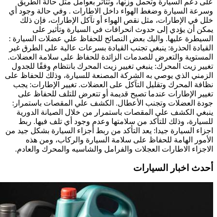
على دعم السيارة وتحمل وزنها، وتتأثر بعوامل مثل حالة الطريق
وسرعة السيارة وضغط الهواء داخل الاطارات . وفي حالة وجود أي
خلل في الإطارات، مثل نقص الهواء أو تآكل الإطارات، فإن ذلك
يمكن أن يؤدي إلى حدوث انحرافات في السيارة وتأثير على
السيطرة عليها. واليك بعض النصائح للحفاظ علي عضلات السيارة :
القيادة الحذرة: ينبغي تجنب القيادة بسرعات عالية على الطرق غير
المستوية والتعرض للصدمات الزائدة للحفاظ على سلامة العضلات.
تغيير زيت المحرك: ينبغي تغيير زيت المحرك بانتظام وفقًا للجدول
الزمني الذي يوصي به الشركة المصنعة للسيارة، وذلك للحفاظ على
نظافة المحرك وتقليل التآكل على العضلات.
تغيير الإطارات: يجب
تغيير الإطارات عندما تصبح قديمة أو تتعرض للتلف للحفاظ على
جودة العضلات وتجنب الأعطال.
الكشف علي المقصات باستمرار:
ينبغي الكشف على المقصات باستمرار من خلال الصيانة الدورية
للسيارة، وذلك للتأكد من سلامتها وعدم وجود أي تلف فيها.
ربط
اجزاء السيارة جيدا: يعد التأكد من ربط أجزاء السيارة بشكل جيد من
الأمور الهامة للحفاظ على سلامة السيارة والركاب، ومن هذه
الاجزاء الاطارات العجلات والفرامل والشاسيه والمحرك والعادم.
أحدث اخبار السيارات