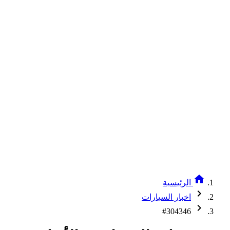
home
الرئيسية
chevron_right
اخبار السيارات
chevron_right
#304346