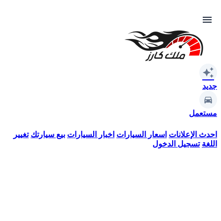
menu
auto_awesome
جديد
مستعمل
احدث الإعلانات
اسعار السيارات
اخبار السيارات
بيع سيارتك
تغيير
اللغة
تسجيل الدخول