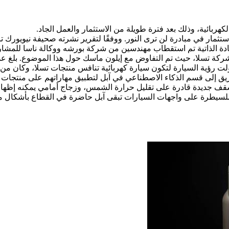
هربائية، وذلك بعد فترة طويلة من الاستثمار والعمل الجاد.
رات دولار، وهو مبلغ كبير للاستثمار في مبادرة لن ترى النور. ووفقًا لتقرير نشرته ص
ادة الذاتية تم استقطاب مهندسين من شركة بورشه ووكالة ناسا للمشاركة
فريق إلى قسم الذكاء الاصطناعي في آبل لتطبيق مهاراتهم على منتجا
ة سقف جديدة قادرة على تقليل حرارة الشمس، وزجاج أمامي يمكنه إظها
ت مبتكرة، كما يظل نظام CarPlay قويًا في سعيه للسيطرة على واجهات السيارات تبقى آبل حاضر