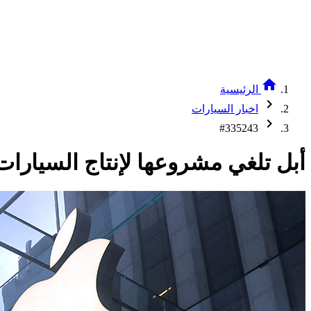
home
الرئيسية
chevron_right
اخبار السيارات
chevron_right
#335243
أبل تلغي مشروعها لإنتاج السيارات