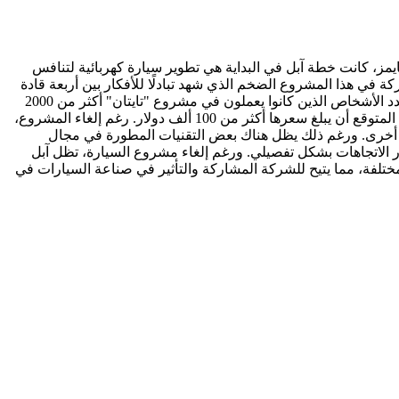
حيفة نيويورك تايمز، كانت خطة آبل في البداية هي تطوير سيارة كهربائية لتنافس
 في هذا المشروع الضخم الذي شهد تبادلًا للأفكار بين أربعة قادة
مختلفين وعدة رؤى في وقت ما، فكرت آبل حتى في الاستحواذ على شركة تسلا، حيث تم التفاوض مع إيلون ماسك حول هذا الموضوع. بلغ عدد الأشخاص الذين كانوا يعملون في مشروع "تايتان" أكثر من 2000
شخص عندما قررت آبل إلغاء البرنامج هذا الأسبوع. في تلك الفترة تحولت رؤية السيارة لتكون سيارة كهربائية تنافس منتجات تسلا، وكان من المتوقع أن يبلغ سعرها أكثر من 100 ألف دولار. رغم إلغاء المشروع،
ت أخرى. ورغم ذلك يظل هناك بعض التقنيات المطورة في مجال
ر الاتجاهات بشكل تفصيلي. ورغم إلغاء مشروع السيارة، تظل آبل
ة في القطاع بأشكال مختلفة، مما يتيح للشركة المشاركة والتأثير في صناعة السيارات في