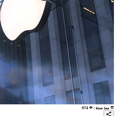
calendar_month
منذ سنة
|
remove_red_eye
974
share