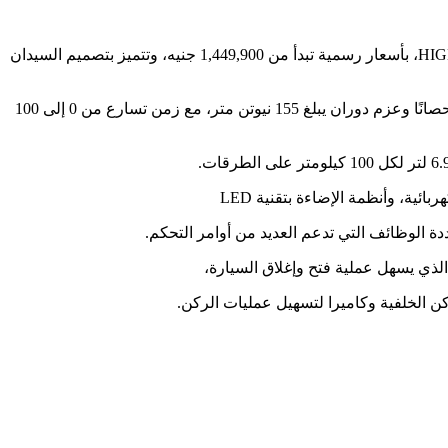
تنطلق السيارة كيا جراند سيراتو 2024 من خلال 3 فئات، الأولى LX FO والثانية EX CAM، بالإضافة إلى الفئة الثالثة كاملة التجهيزات HIGHLINE، بأسعار رسمية تبدأ من 1,449,900 جنيه، وتتميز بتصميم السيدان
تعتمد السيارة كيا جراند سيراتو 2024 فنياً على محرك بسعة 1600 CC، يتألف من 4 أسطوانات، مما يمكنه من ضخ قوة إجمالية تصل إلى 130 حصانًا وعزم دوران يبلغ 155 نيوتن متر، مع زمن تسارع من 0 إلى 100