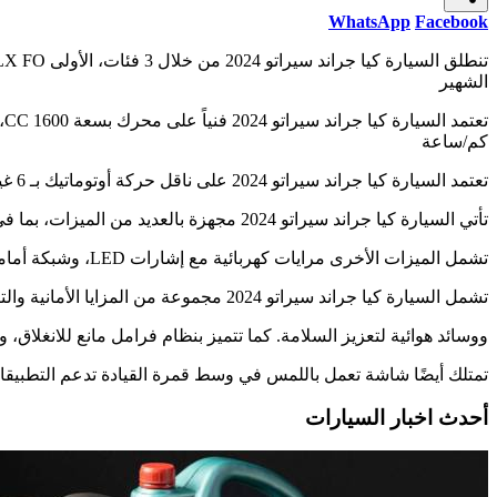
WhatsApp
Facebook
الشهير
كم/ساعة
تعتمد السيارة كيا جراند سيراتو 2024 على ناقل حركة أوتوماتيك بـ 6 غيارات وتقنية دفع أمامي. يقدر متوسط استهلاك الوقود للسيارة بحوالي 6.9 لتر لكل 100 كيلومتر على الطرقات.
تأتي السيارة كيا جراند سيراتو 2024 مجهزة بالعديد من الميزات، بما في ذلك مثبت السرعة، نظام الإنذار، ريموت تحكم عن بعد، فتحة سقف كهربائية، وأنظمة الإضاءة بتقنية LED
تشمل الميزات الأخرى مرايات كهربائية مع إشارات LED، وشبكة أمامية متعددة الفتحات لتحسين تدفق الهواء، بالإضافة إلى عجلة قيادة متعددة الوظائف التي تدعم العديد من أوامر التحكم.
تشمل السيارة كيا جراند سيراتو 2024 مجموعة من المزايا الأمانية والتكنولوجية، مثل قفل مركزي، زر تشغيل وإيقاف المحرك، نظام البصمة الذي يسهل عملية فتح وإغلاق السيارة،
ووسائد هوائية لتعزيز السلامة. كما تتميز بنظام فرامل مانع للانغلاق، وبرنامج توزيع الفرامل الإلكتروني EBD، جنبًا إلى جن
تمتلك أيضًا شاشة تعمل باللمس في وسط قمرة القيادة تدعم التطبيقات
أحدث اخبار السيارات