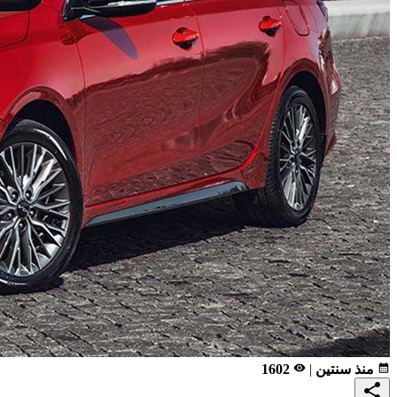
calendar_month
منذ سنتين
|
remove_red_eye
1602
share