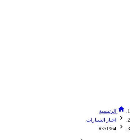
home
الرئيسية
chevron_right
اخبار السيارات
chevron_right
#351964