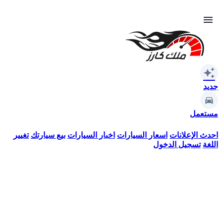
menu
auto_awesome
جديد
مستعمل
احدث الإعلانات
اسعار السيارات
اخبار السيارات
بيع سيارتك
تغيير
اللغة
تسجيل الدخول