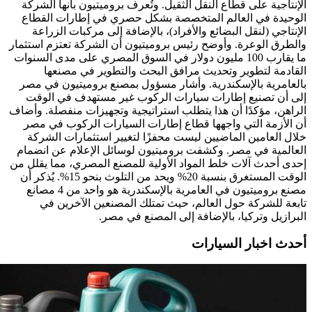
الإنتاجية على قطاع النقل الثقيل. وتُعرف بروميتيون بأنها الشركة
الوحيدة في العالم المتخصصة بشكل حصري في إطارات القطاع
الإنتاجي (لنقل البضائع والأفراد)، بالإضافة إلى مركبات الزراعة
والطرق الوعرة. وأوضح رئيس بروميتيون أن الشركة تعتزم استثمار
ما يقارب 100 مليون دولار في السوق المصري على مدى السنوات
القادمة لتطوير وتحديث مرافق البحث والتطوير في مصنعها
بالعامرية بالإسكندرية. وأشار مسؤول بمصنع بروميتيون في مصر
إلى أن تصنيع إطارات سيارات الركوب غير مستهدف في الوقت
الراهن، مؤكدًا أن هذا يتطلب استراتيجية وتجهيزات منفصلة. وأضاف
أن الأزمة التي واجهها قطاع إطارات السيارات الركوب في مصر
خلال العامين الماضيين ليست محفزًا لتغيير استثمارات الشركة
العالمية في مصر. وكشفت بروميتيون لوسائل الإعلام عن انضمام
إحدى أحدث آلات خلط المواد الأولية للمصنع المصري، مما يقلل من
الوقت المستغرق بنسبة 20% ويحد من التلوث بنحو 15%. يُذكر أن
مصنع بروميتيون في العامرية بالإسكندرية هو واحد من 4 مصانع
تابعة للشركة حول العالم، حيث تمتلك المصنعين الآخرين في
البرازيل وتركيا، بالإضافة إلى المصنع في مصر.
أحدث اخبار السيارات