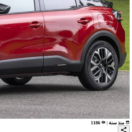
calendar_month
منذ سنة
|
remove_red_eye
1186
share