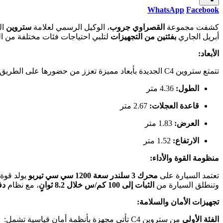
WhatsApp
Facebook
كشفت مجموعة
القصراوي جروب
، الوكيل الرسمي لعلامة
ستروين
ال
أبريل الجاري
بفئتين من التجهيزات
لتلبي احتياجات فئات مختلفة من ال
الأبعاد:
تتمتع ستروين C4 الجديدة بأبعاد مميزة تعزز من حضورها على الطريق، حيث يبلغ:
الطول:
4.36 متر
قاعدة العجلات:
2.67 متر
العرض:
1.83 متر
الارتفاع:
1.52 متر
منظومة القوة والأداء:
تعتمد السيارة على
محرك 3 سلندر سعة 1200 سي سي تيربو
يولد قوة
وتنطلق السيارة من
الثبات إلى 100 كم/س خلال 8.2 ثوانٍ
، مع نظام
دف
تجهيزات الأمان والسلامة:
الفئة الأولى
من ستروين C4 تأتي مجهزة بأنظمة أمان قياسية تشمل: