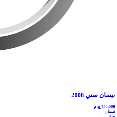
نيسان صني 2008
450,000
ج.م
نيسان
صني