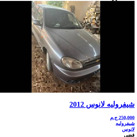
شيفروليه لانوس 2012
250,000
ج.م
شيفروليه
لانوس
فضي