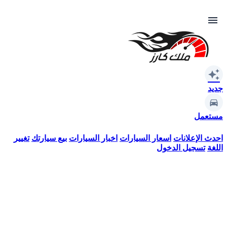
menu
auto_awesome
جديد
مستعمل
احدث الإعلانات
اسعار السيارات
اخبار السيارات
بيع سيارتك
تغيير
اللغة
تسجيل الدخول