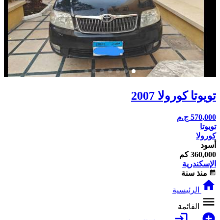
تويوتا كورولا 2007
570,000
ج.م
تويوتا
كورولا
أسود
360,000 كم
الإسكندرية
calendar_month
منذ سنة
home
الرئيسية
menu
القائمة
login
add_circle