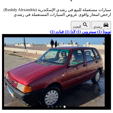
سيارات مستعملة للبيع في رشدي الإسكندرية (Rushdy Alexandria)
ارخص اسعار واقوى عروض السيارات المستعملة في رشدي
search
directions_car
رشدي
البحث
تويوتا (1)
سيتروين (1)
لادا (1)
فيات (1)