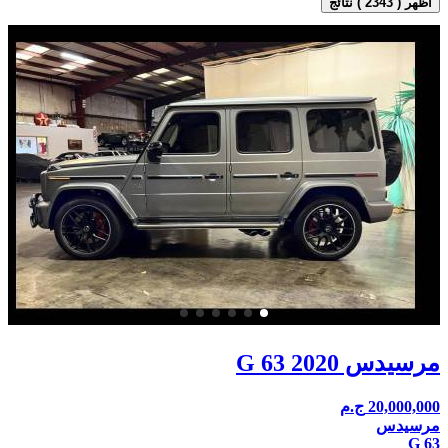
اظهر ( 2343 ) نتائج
مرسيدس G 63 2020
20,000,000
ج.م
مرسيدس
G 63