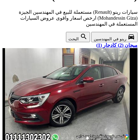
سيارات رينو (Renault) مستعملة للبيع في المهندسين الجيزة
(Mohandessin Giza) ارخص اسعار واقوى عروض السيارات
المستعملة في المهندسين
search
directions_car
رينو في المهندسين
البحث
ميجان (2)
كادجار (1)