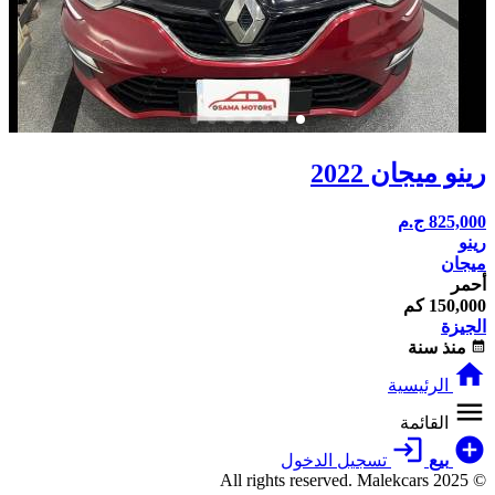
رينو ميجان 2022
825,000
ج.م
رينو
ميجان
أحمر
150,000 كم
الجيزة
calendar_month
منذ سنة
home
الرئيسية
menu
القائمة
login
add_circle
بيع
تسجيل الدخول
© 2025 All rights reserved. Malekcars