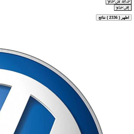
بداية من عام
إلي عام
اظهر ( 2336 ) نتائج