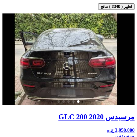
اظهر ( 2340 ) نتائج
مرسيدس GLC 200 2020
3,950,000
ج.م
مرسيدس