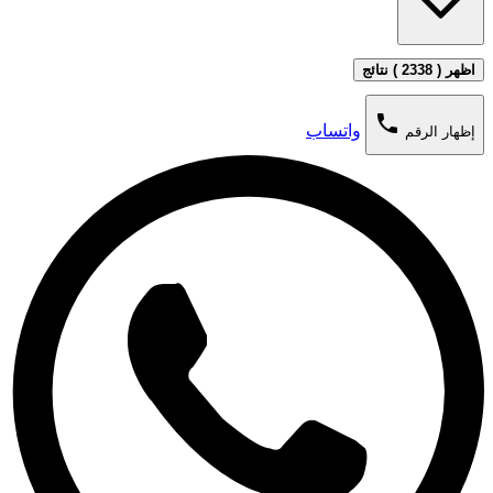
اظهر ( 2338 ) نتائج
phone
واتساب
إظهار الرقم