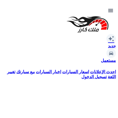
menu
auto_awesome
جديد
مستعمل
احدث الإعلانات
اسعار السيارات
اخبار السيارات
بيع سيارتك
تغيير
اللغة
تسجيل الدخول