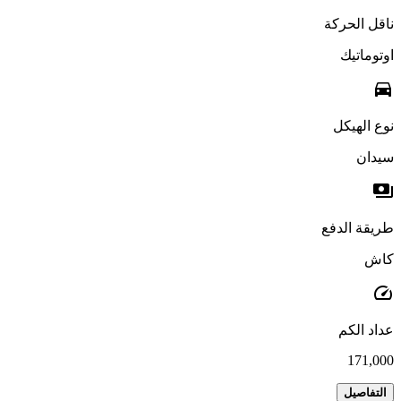
ناقل الحركة
اوتوماتيك
directions_car
نوع الهيكل
سيدان
payments
طريقة الدفع
كاش
speed
عداد الكم
171,000
التفاصيل