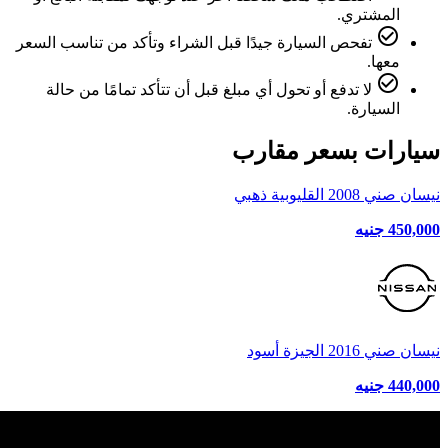
المشتري.
check_circle_outline
تفحص السيارة جيدًا قبل الشراء وتأكد من تناسب السعر
معها.
check_circle_outline
لا تدفع أو تحول أي مبلغ قبل أن تتأكد تمامًا من حالة
السيارة.
سيارات بسعر مقارب
نيسان صني 2008 القليوبية ذهبي
450,000 جنيه
نيسان صني 2016 الجيزة أسود
440,000 جنيه