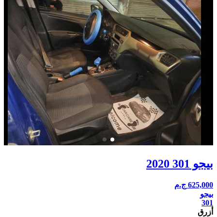
بيجو 301 2020
625,000
ج.م
بيجو
301
أزرق