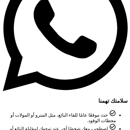
سلامتك تهمنا
check_circle_outline
حدد موقعًا عامًا للقاء البائع، مثل المترو أو المولات أو
محطات الوقود.
check_circle_outline
اصطحب معك شخصًا آخر عند توجهك لمقابلة البائع أو