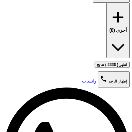
أخرى (
0
)
اظهر ( 2336 ) نتائج
phone
واتساب
إظهار الرقم