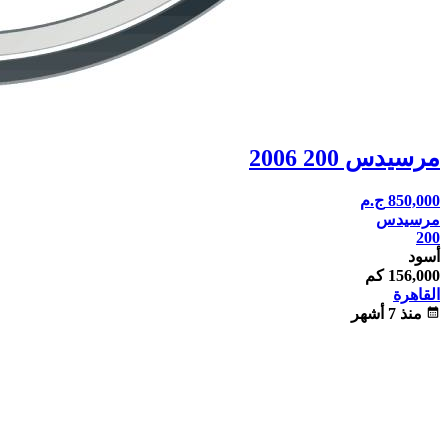
مرسيدس 200 2006
850,000
ج.م
مرسيدس
200
أسود
156,000 كم
القاهرة
calendar_month
منذ 7 أشهر