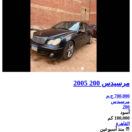
مرسيدس 200 2005
700,000
ج.م
مرسيدس
200
أسود
180,000 كم
القاهرة
calendar_month
منذ أسبوعين