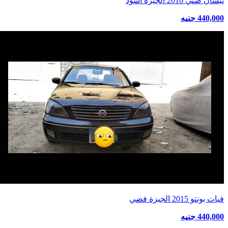
نيسان صني 2016 الجيزة أسود
440,000 جنيه
فيات بونتو 2015 الجيزة فضي
440,000 جنيه