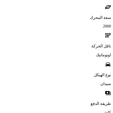
water_pump
سعة المحرك
2000
auto_transmission
ناقل الحركة
اوتوماتيك
directions_car
نوع الهيكل
سيدان
payments
طريقة الدفع
كاش