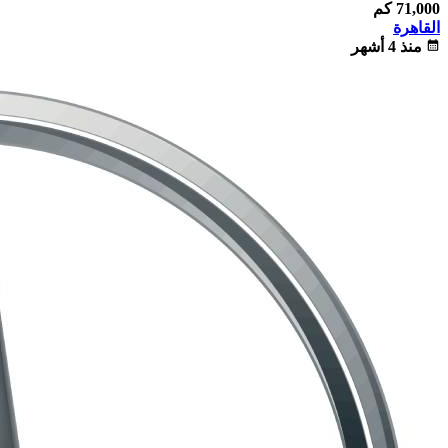
71,000 كم
القاهرة
calendar_month
منذ 4 أشهر