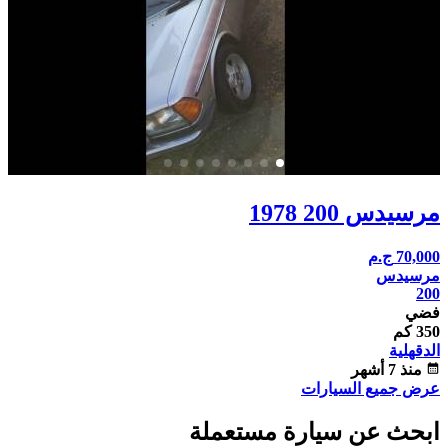
مرسيدس 200 1978
70,000
ج.م
مرسيدس
200
فضي
350 كم
الدقهلية
calendar_month
منذ 7 أشهر
عرض جميع السيارات
ابحث عن سيارة مستعملة