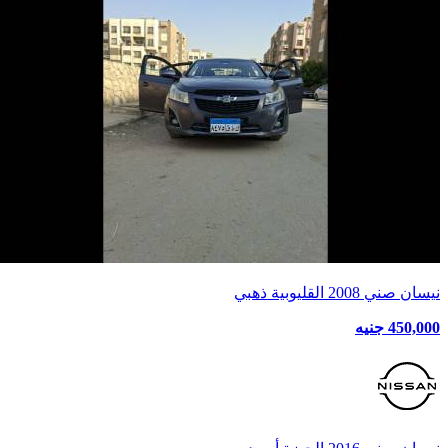
نيسان صني 2008 القليوبية ذهبي
450,000 جنيه