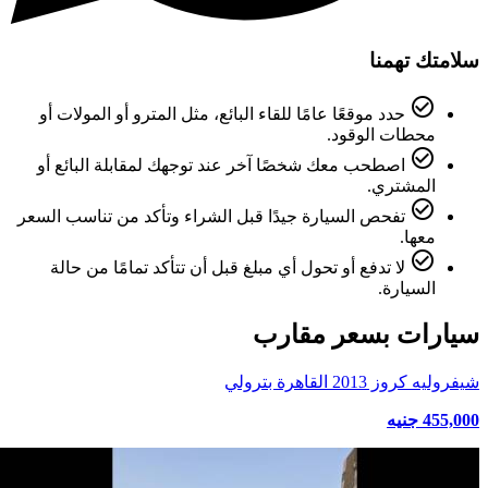
سلامتك تهمنا
check_circle_outline
حدد موقعًا عامًا للقاء البائع، مثل المترو أو المولات أو
محطات الوقود.
check_circle_outline
اصطحب معك شخصًا آخر عند توجهك لمقابلة البائع أو
المشتري.
check_circle_outline
تفحص السيارة جيدًا قبل الشراء وتأكد من تناسب السعر
معها.
check_circle_outline
لا تدفع أو تحول أي مبلغ قبل أن تتأكد تمامًا من حالة
السيارة.
سيارات بسعر مقارب
شيفروليه كروز 2013 القاهرة بترولي
455,000 جنيه