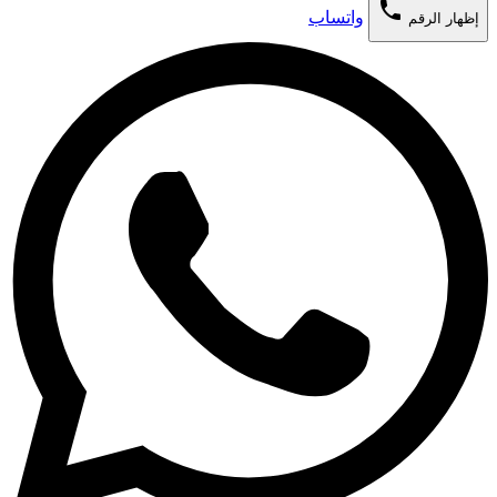
phone
واتساب
إظهار الرقم