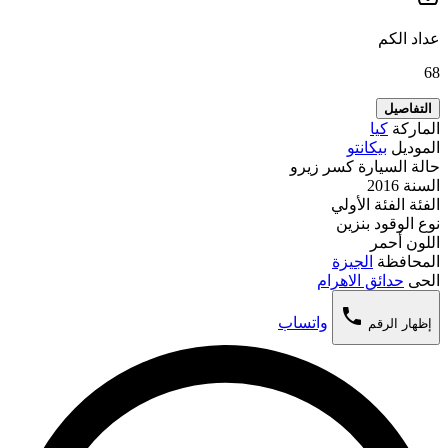
عداد الكم
68
التفاصيل
الماركة
كيا
الموديل
بيكانتو
حالة السيارة
كسر زيرو
السنة
2016
الفئة
الفئة الأولي
نوع الوقود
بنزين
اللون
أحمر
المحافظة
الجيزة
الحى
حدائق الاهرام
phone
واتساب
إظهار الرقم