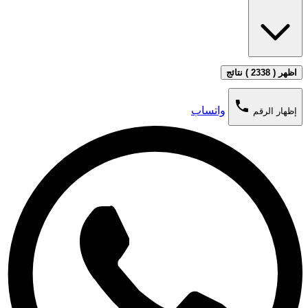
اظهر ( 2338 ) نتائج
phone
واتساب
إظهار الرقم