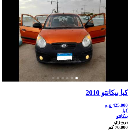
كيا بيكانتو 2010
425,000
ج.م
كيا
بيكانتو
برونزي
70,000 كم