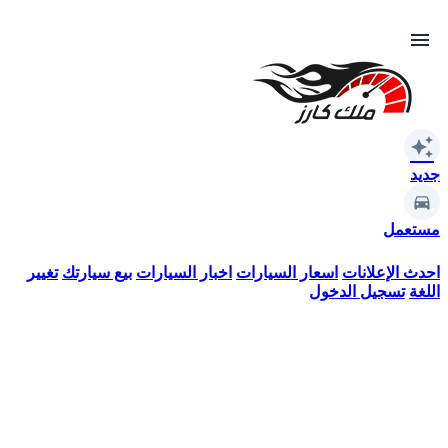
menu
auto_awesome
جديد
مستعمل
احدث الإعلانات
اسعار السيارات
اخبار السيارات
بيع سيارتك
تغيير
اللغة
تسجيل الدخول