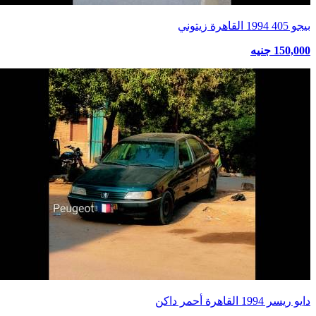
بيجو 405 1994 القاهرة زيتوني
150,000 جنيه
دايو ريسر 1994 القاهرة أحمر داكن