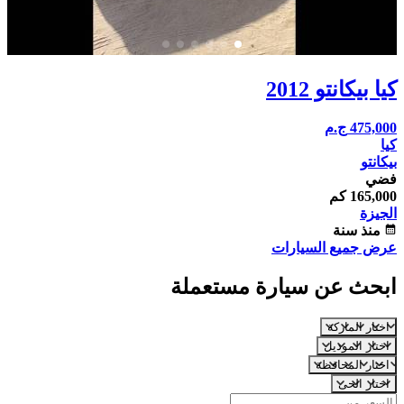
كيا بيكانتو 2012
475,000
ج.م
كيا
بيكانتو
فضي
165,000 كم
الجيزة
calendar_month
منذ سنة
عرض جميع السيارات
ابحث عن سيارة مستعملة
اختار الماركة
اختار الموديل
اختار المحافظة
اختار الحى