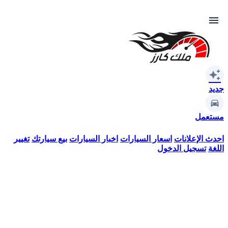
menu
auto_awesome
جديد
مستعمل
احدث الإعلانات
اسعار السيارات
اخبار السيارات
بيع سيارتك
تغيير
اللغة
تسجيل الدخول