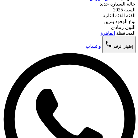
حالة السيارة
جديد
السنة
2025
الفئة
الفئة الثانية
نوع الوقود
بنزين
اللون
رمادي
المحافظة
القاهرة
phone
واتساب
إظهار الرقم