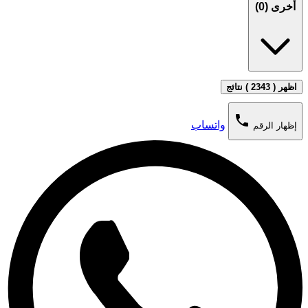
أخرى (
0
)
اظهر ( 2343 ) نتائج
phone
واتساب
إظهار الرقم