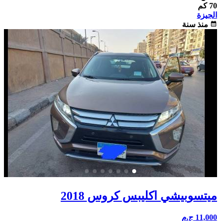
70 كم
الجيزة
calendar_month
منذ سنة
ميتسوبيشي اكليبس كروس 2018
11,000
ج.م