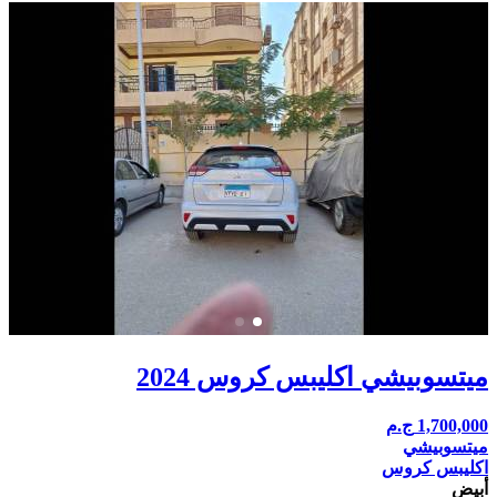
ميتسوبيشي اكليبس كروس 2024
1,700,000
ج.م
ميتسوبيشي
اكليبس كروس
أبيض