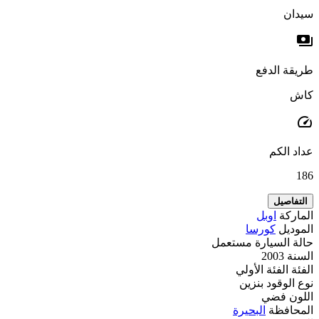
سيدان
payments
طريقة الدفع
كاش
speed
عداد الكم
186
التفاصيل
الماركة
اوبل
الموديل
كورسا
حالة السيارة
مستعمل
السنة
2003
الفئة
الفئة الأولي
نوع الوقود
بنزين
اللون
فضي
المحافظة
البحيرة