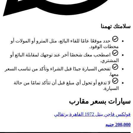
سلامتك تهمنا
check_circle_outline
حدد موقعًا عامًا للقاء البائع، مثل المترو أو المولات أو
محطات الوقود.
check_circle_outline
اصطحب معك شخصًا آخر عند توجهك لمقابلة البائع أو
المشتري.
check_circle_outline
تفحص السيارة جيدًا قبل الشراء وتأكد من تناسب السعر
معها.
check_circle_outline
لا تدفع أو تحول أي مبلغ قبل أن تتأكد تمامًا من حالة
السيارة.
سيارات بسعر مقارب
فولكس فاجن بيتل 1972 القاهرة برتقالي
200,000 جنيه