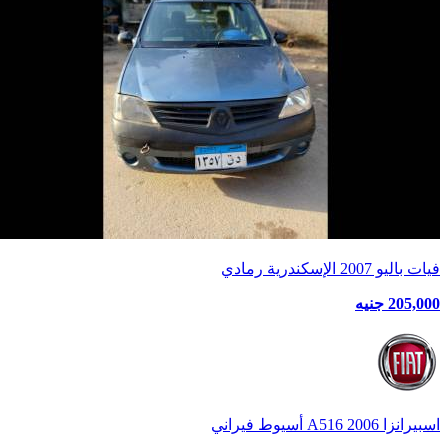
فيات باليو 2007 الإسكندرية رمادي
205,000 جنيه
اسبيرانزا A516 2006 أسيوط فيراني