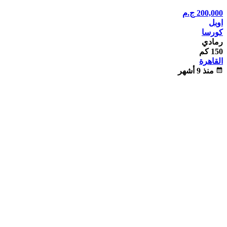
200,000
ج.م
اوبل
كورسا
رمادي
150 كم
القاهرة
calendar_month
منذ 9 أشهر