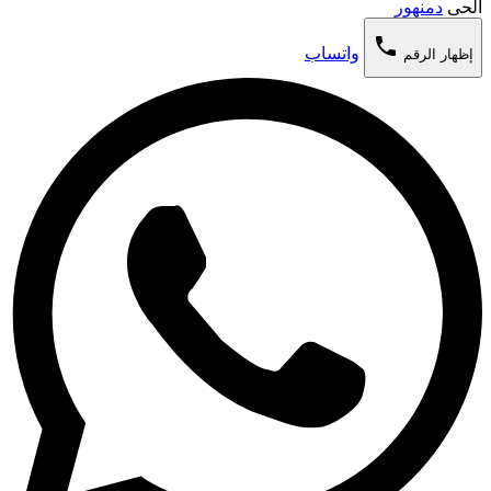
الحى
دمنهور
phone
واتساب
إظهار الرقم