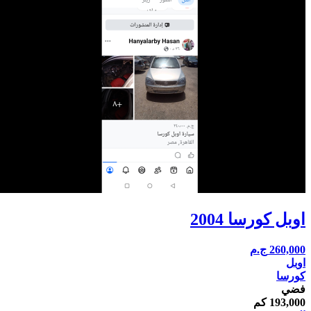
اوبل كورسا 2004
260,000
ج.م
اوبل
كورسا
فضي
193,000 كم