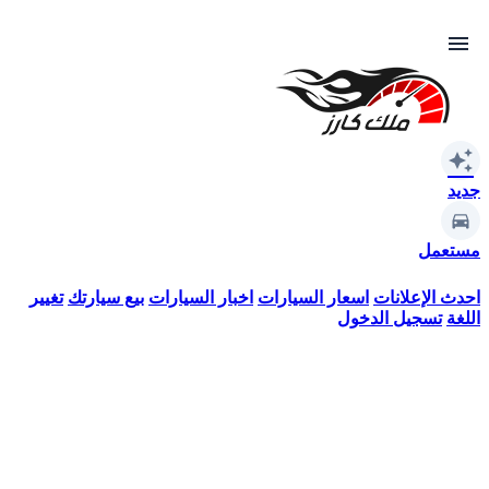
menu
auto_awesome
جديد
مستعمل
احدث الإعلانات
اسعار السيارات
اخبار السيارات
بيع سيارتك
تغيير
اللغة
تسجيل الدخول