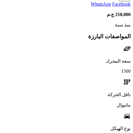
WhatsApp
Facebook
210,000
ج.م
منذ سنة
المواصفات البارزة
water_pump
سعة المحرك
1500
auto_transmission
ناقل الحركة
مانيوال
directions_car
نوع الهيكل