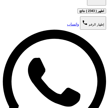
اظهر ( 2343 ) نتائج
phone
واتساب
إظهار الرقم