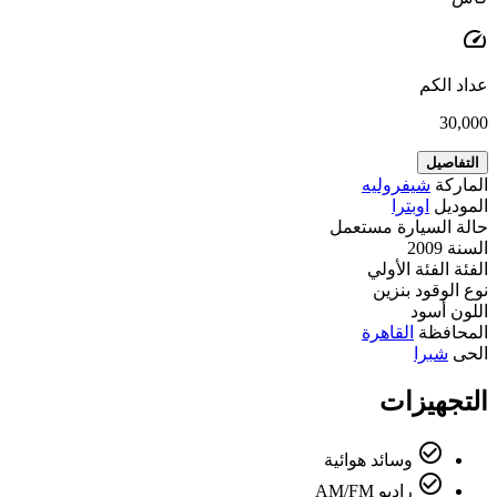
speed
عداد الكم
30,000
التفاصيل
الماركة
شيفروليه
الموديل
اوبترا
حالة السيارة
مستعمل
السنة
2009
الفئة
الفئة الأولي
نوع الوقود
بنزين
اللون
أسود
المحافظة
القاهرة
الحى
شبرا
التجهيزات
check_circle_outline
وسائد هوائية
check_circle_outline
راديو AM/FM