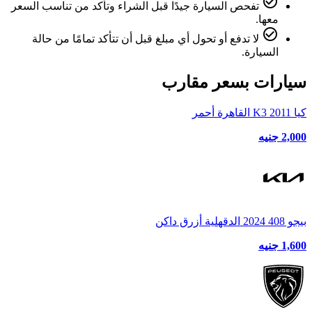
check_circle_outline
تفحص السيارة جيدًا قبل الشراء وتأكد من تناسب السعر
معها.
check_circle_outline
لا تدفع أو تحول أي مبلغ قبل أن تتأكد تمامًا من حالة
السيارة.
سيارات بسعر مقارب
كيا K3 2011 القاهرة أحمر
2,000 جنيه
بيجو 408 2024 الدقهلية أزرق داكن
1,600 جنيه