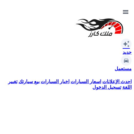
menu
auto_awesome
جديد
مستعمل
احدث الإعلانات
اسعار السيارات
اخبار السيارات
بيع سيارتك
تغيير
اللغة
تسجيل الدخول