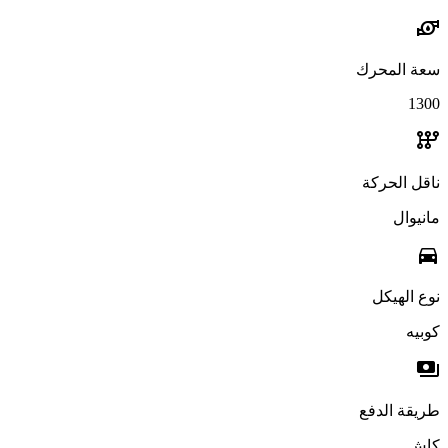
water_pump
سعة المحرك
1300
auto_transmission
ناقل الحركة
مانيوال
directions_car
نوع الهيكل
كوبيه
payments
طريقة الدفع
كاش