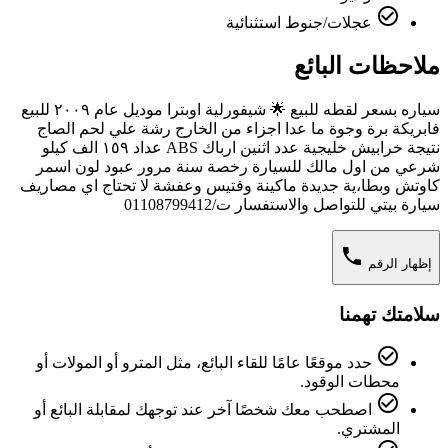
check_circle_outline
عجلات/جنوط استثنائية
ملاحظات البائع
سياره بسعر لقطه للبيع 🌟 شيفورلية اوبترا موديل عام ٢٠٠٩ للبيع
فابريكة برة وجوة ما عدا اجزاء من الخارج رشة علي لحم الصاج
نتيجة خرابيش خليجية عدد اثنين ارباك ABS عداد ١٥٩ الف كيلو
شرعي من اول مالك للسيارة رخصة سنة مرور عبود لون اسمر
كاوتش وبطا،ية جديدة ماكينة وفتيس وعفشة لا تحتاج اي مصاريف
سيارة بيتي للتواصل والاستفسار ت/01108799412
phone
إظهار الرقم
سلامتك تهمنا
check_circle_outline
حدد موقعًا عامًا للقاء البائع، مثل المترو أو المولات أو
محطات الوقود.
check_circle_outline
اصطحب معك شخصًا آخر عند توجهك لمقابلة البائع أو
المشتري.