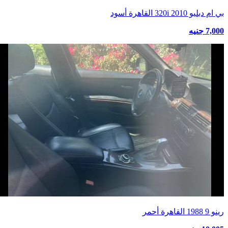
بي ام دبليو 320i 2010 القاهرة أسود
7,000 جنيه
رينو 9 1988 القاهرة أحمر