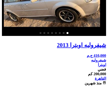
شيفروليه اوبترا 2013
410,000
ج.م
شيفروليه
اوبترا
فضي
200,000 كم
القاهرة
calendar_month
منذ شهرين