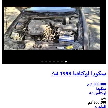
سكودا اوكتافيا A4 1998
280,000
ج.م
سكودا
اوكتافيا A4
بني
306,200 كم
القاهرة