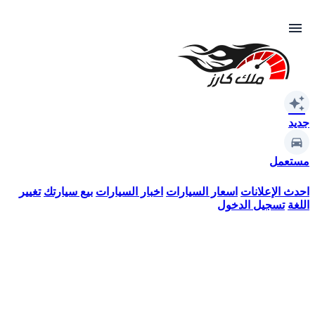
menu
auto_awesome
جديد
مستعمل
احدث الإعلانات
اسعار السيارات
اخبار السيارات
بيع سيارتك
تغيير
اللغة
تسجيل الدخول