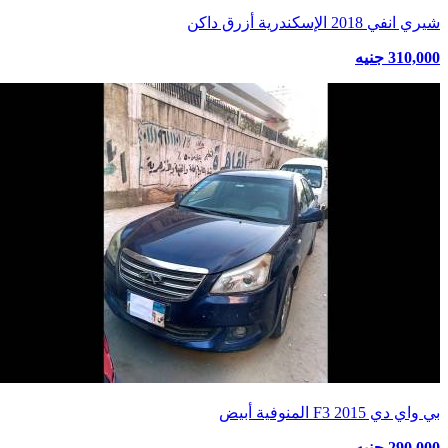
شيري انفي 2018 الإسكندرية أزرق داكن
310,000 جنيه
بي واي دي F3 2015 المنوفية أبيض
290,000 جنيه