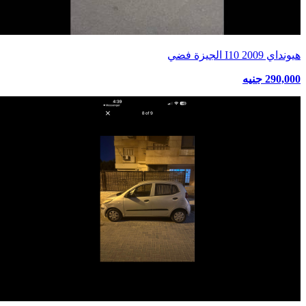
هيونداي I10 2009 الجيزة فضي
290,000 جنيه