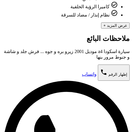
check_circle_outline
كاميرا الرؤية الخلفية
check_circle_outline
نظام إنذار / مضاد للسرقة
عرض المزيد +
ملاحظات البائع
سيارة اسكودا a4 موديل 2001 زيرو بره و جوه ... فرش جلد و شاشة
و جنوط مرور بنها
phone
واتساب
إظهار الرقم