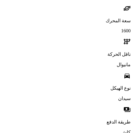
water_pump
سعة المحرك
1600
auto_transmission
ناقل الحركة
مانيوال
directions_car
نوع الهيكل
سيدان
payments
طريقة الدفع
كاش