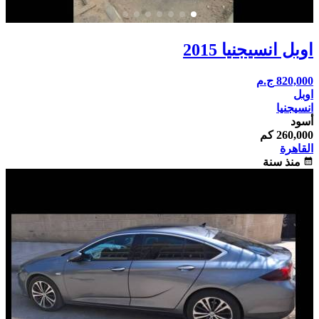
اوبل انسيجنيا 2015
820,000
ج.م
اوبل
انسيجنيا
أسود
260,000 كم
القاهرة
calendar_month
منذ سنة