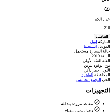
speed
عداد الكم
218
التفاصيل
الماركة
اوبل
الموديل
انسيجنيا
حالة السيارة
مستعمل
السنة
2019
الفئة
الفئة الأولي
نوع الوقود
بنزين
اللون
أحمر داكن
المحافظة
القاهرة
الحى
التجمع الخامس
التجهيزات
check_circle_outline
مقاعد مزودة بتدفئة
check_circle_outline
دخول بدون مفتاح