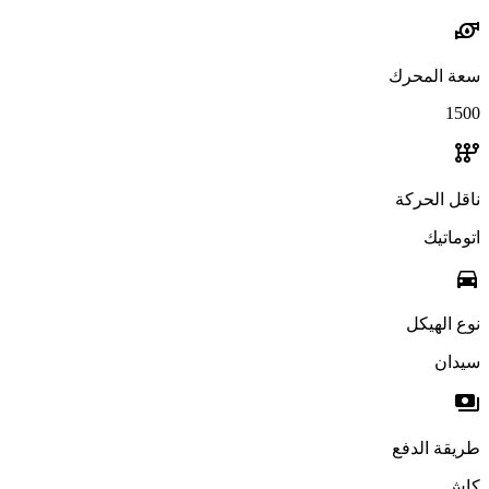
water_pump
سعة المحرك
1500
auto_transmission
ناقل الحركة
اتوماتيك
directions_car
نوع الهيكل
سيدان
payments
طريقة الدفع
كاش