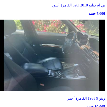
بي ام دبليو 320i 2010 القاهرة أسود
7,000 جنيه
رينو 9 1988 القاهرة أحمر
10,005 جنيه