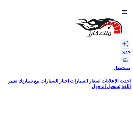
menu
auto_awesome
جديد
مستعمل
احدث الإعلانات
اسعار السيارات
اخبار السيارات
بيع سيارتك
تغيير
اللغة
تسجيل الدخول