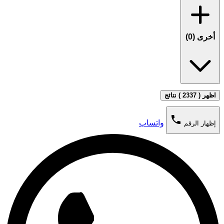
أخرى (
0
)
اظهر ( 2337 ) نتائج
phone
واتساب
إظهار الرقم