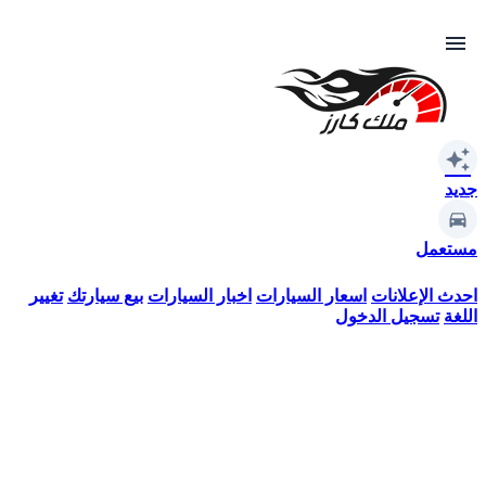
menu
auto_awesome
جديد
مستعمل
احدث الإعلانات
اسعار السيارات
اخبار السيارات
بيع سيارتك
تغيير
اللغة
تسجيل الدخول