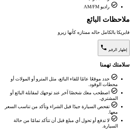
check_circle_outline
راديو AM/FM
ملاحظات البائع
فابريكا بالكامل حاله ممتازه كأنها زيرو
phone
إظهار الرقم
سلامتك تهمنا
check_circle_outline
حدد موقعًا عامًا للقاء البائع، مثل المترو أو المولات أو
محطات الوقود.
check_circle_outline
اصطحب معك شخصًا آخر عند توجهك لمقابلة البائع أو
المشتري.
check_circle_outline
تفحص السيارة جيدًا قبل الشراء وتأكد من تناسب السعر
معها.
check_circle_outline
لا تدفع أو تحول أي مبلغ قبل أن تتأكد تمامًا من حالة
السيارة.