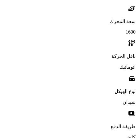
water_pump
سعة المحرك
1600
auto_transmission
ناقل الحركة
اتوماتيك
directions_car
نوع الهيكل
سيدان
payments
طريقة الدفع
كاش