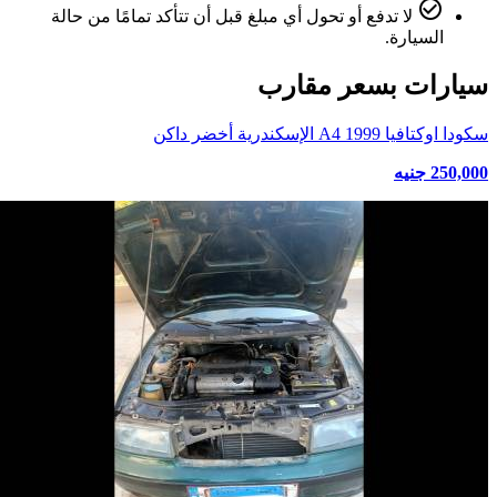
check_circle_outline
لا تدفع أو تحول أي مبلغ قبل أن تتأكد تمامًا من حالة
السيارة.
سيارات بسعر مقارب
سكودا اوكتافيا A4 1999 الإسكندرية أخضر داكن
250,000 جنيه