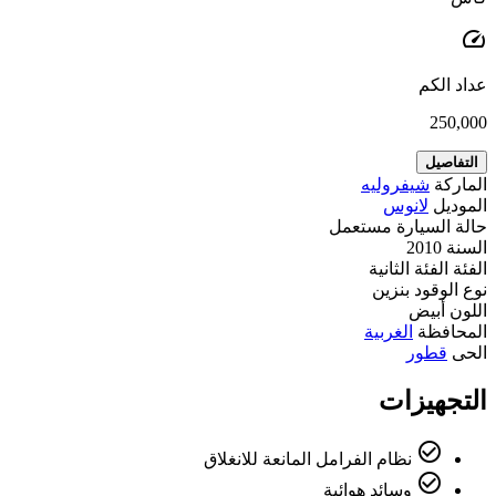
speed
عداد الكم
250,000
التفاصيل
الماركة
شيفروليه
الموديل
لانوس
حالة السيارة
مستعمل
السنة
2010
الفئة
الفئة الثانية
نوع الوقود
بنزين
اللون
أبيض
المحافظة
الغربية
الحى
قطور
التجهيزات
check_circle_outline
نظام الفرامل المانعة للانغلاق
check_circle_outline
وسائد هوائية