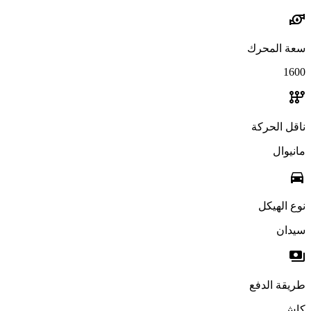
water_pump
سعة المحرك
1600
auto_transmission
ناقل الحركة
مانيوال
directions_car
نوع الهيكل
سيدان
payments
طريقة الدفع
كاش