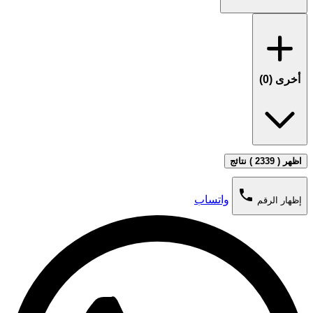
أخرى (
0
)
اظهر ( 2339 ) نتائج
phone
واتساب
إظهار الرقم