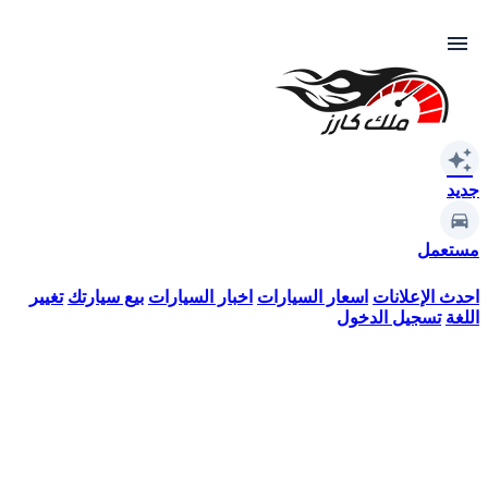
menu
auto_awesome
جديد
مستعمل
احدث الإعلانات
اسعار السيارات
اخبار السيارات
بيع سيارتك
تغيير
اللغة
تسجيل الدخول