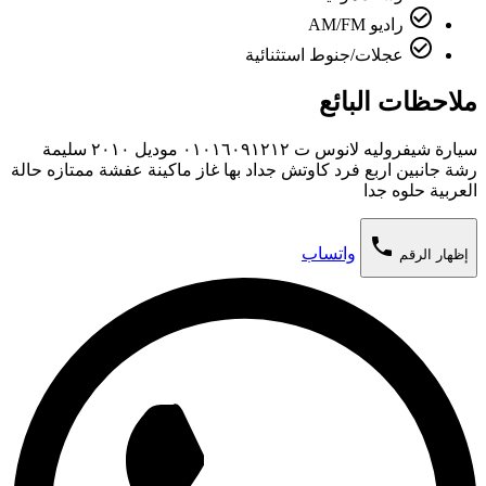
check_circle_outline
راديو AM/FM
check_circle_outline
عجلات/جنوط استثنائية
ملاحظات البائع
سيارة شيفروليه لانوس ت ٠١٠١٦٠٩١٢١٢ موديل ٢٠١٠ سليمة
رشة جانبين اربع فرد كاوتش جداد بها غاز ماكينة عفشة ممتازه حالة
العربية حلوه جدا
phone
واتساب
إظهار الرقم