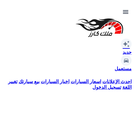
menu
auto_awesome
جديد
مستعمل
احدث الإعلانات
اسعار السيارات
اخبار السيارات
بيع سيارتك
تغيير
اللغة
تسجيل الدخول