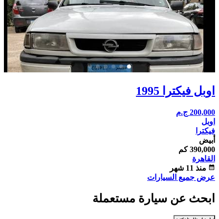
اوبل فيكترا 1995
200,000
ج.م
اوبل
فيكترا
أبيض
390,000 كم
القاهرة
calendar_month
منذ 11 شهر
عرض جميع السيارات
ابحث عن سيارة مستعملة