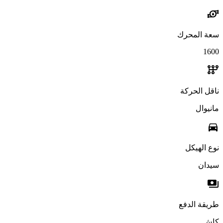
water_pump
سعة المحرك
1600
auto_transmission
ناقل الحركة
مانيوال
directions_car
نوع الهيكل
سيدان
payments
طريقة الدفع
كاش