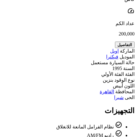
speed
عداد الكم
200,000
التفاصيل
الماركة
اوبل
الموديل
فيكترا
حالة السيارة
مستعمل
السنة
1995
الفئة
الفئة الأولي
نوع الوقود
بنزين
اللون
أبيض
المحافظة
القاهرة
الحى
شبرا
التجهيزات
check_circle_outline
نظام الفرامل المانعة للانغلاق
check_circle_outline
راديو AM/FM