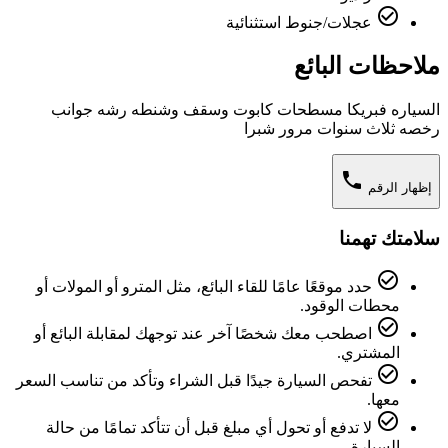
check_circle_outline
عجلات/جنوط استثنائية
ملاحظات البائع
السياره فبريكا مسطحات كابوت وسقف وشنطه رشه جوانب
رخصه ثلاث سنوات مرور شبرا
phone
إظهار الرقم
سلامتك تهمنا
check_circle_outline
حدد موقعًا عامًا للقاء البائع، مثل المترو أو المولات أو
محطات الوقود.
check_circle_outline
اصطحب معك شخصًا آخر عند توجهك لمقابلة البائع أو
المشتري.
check_circle_outline
تفحص السيارة جيدًا قبل الشراء وتأكد من تناسب السعر
معها.
check_circle_outline
لا تدفع أو تحول أي مبلغ قبل أن تتأكد تمامًا من حالة
السيارة.