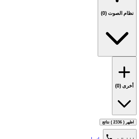
نظام الصوت (
0
)
أخرى (
0
)
اظهر ( 2336 ) نتائج
phone