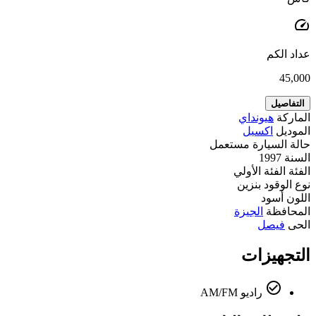
speed
عداد الكم
45,000
التفاصيل
الماركة
هيونداي
الموديل
اكسيل
حالة السيارة
مستعمل
السنة
1997
الفئة
الفئة الأولي
نوع الوقود
بنزين
اللون
أسود
المحافظة
الجيزة
الحى
فيصل
التجهيزات
check_circle_outline
راديو AM/FM