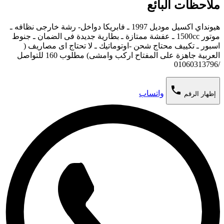
ملاحظات البائع
هيونداي اكسيل موديل 1997 ـ فابريكا دواخل- رشة خارجى نظافه ـ
موتور 1500cc ـ عفشة ممتازة ـ بطارية جديدة فى الضمان ـ جنوط
اسبور ـ تكييف محتاج شحن -اوتوماتيك ـ لا تحتاج اى مصاريف (
العربية جاهزة على المفتاح اركب وامشى) مطلوب 160 للتواصل
/01060313796
phone
واتساب
إظهار الرقم