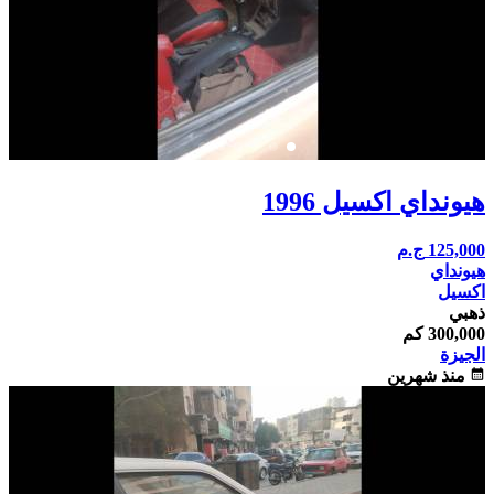
هيونداي اكسيل 1996
125,000
ج.م
هيونداي
اكسيل
ذهبي
300,000 كم
الجيزة
calendar_month
منذ شهرين