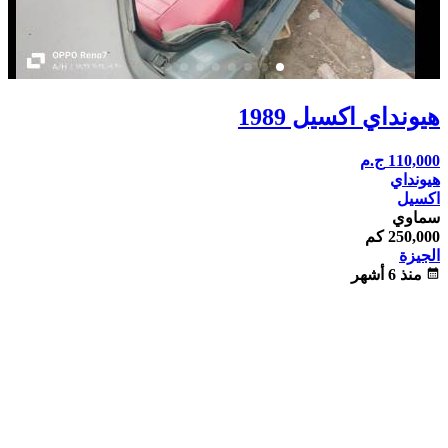
هيونداي اكسيل 1989
110,000
ج.م
هيونداي
اكسيل
سماوي
250,000 كم
الجيزة
calendar_month
منذ 6 أشهر