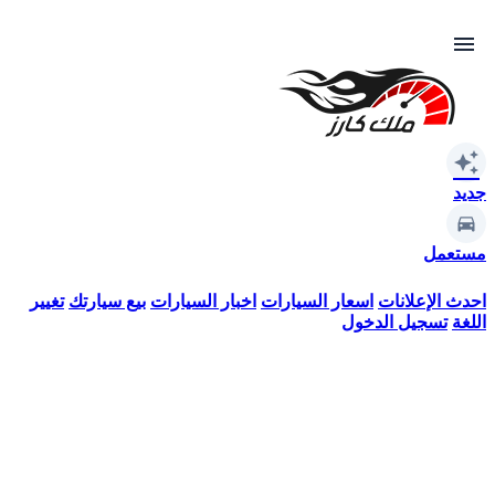
menu
auto_awesome
جديد
مستعمل
احدث الإعلانات
اسعار السيارات
اخبار السيارات
بيع سيارتك
تغيير
اللغة
تسجيل الدخول