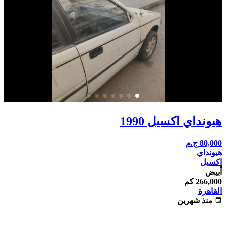
هيونداي اكسيل 1990
80,000
ج.م
هيونداي
اكسيل
أبيض
266,000 كم
القاهرة
calendar_month
منذ شهرين