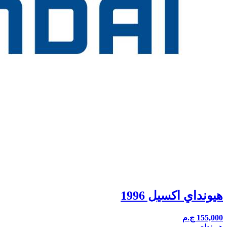
هيونداي اكسيل 1996
155,000
ج.م