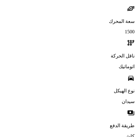
water_pump
سعة المحرك
1500
auto_transmission
ناقل الحركة
اتوماتيك
directions_car
نوع الهيكل
سيدان
payments
طريقة الدفع
كاش