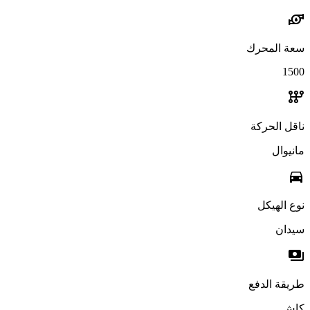
water_pump
سعة المحرك
1500
auto_transmission
ناقل الحركة
مانيوال
directions_car
نوع الهيكل
سيدان
payments
طريقة الدفع
كاش