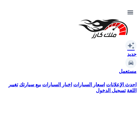
menu
auto_awesome
جديد
مستعمل
احدث الإعلانات
اسعار السيارات
اخبار السيارات
بيع سيارتك
تغيير
اللغة
تسجيل الدخول