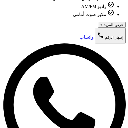
check_circle_outline
راديو AM/FM
check_circle_outline
مكبر صوت أمامي
عرض المزيد +
phone
واتساب
إظهار الرقم