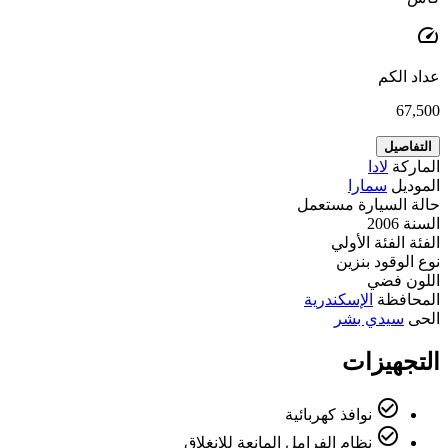
speed
عداد الكم
67,500
التفاصيل
الماركة
لادا
الموديل
سمارا
حالة السيارة
مستعمل
السنة
2006
الفئة
الفئة الأولي
نوع الوقود
بنزين
اللون
فضي
المحافظة
الإسكندرية
الحى
سيدي بشر
التجهيزات
check_circle_outline
نوافذ كهربائية
check_circle_outline
نظام الفرامل المانعة للانغلاق