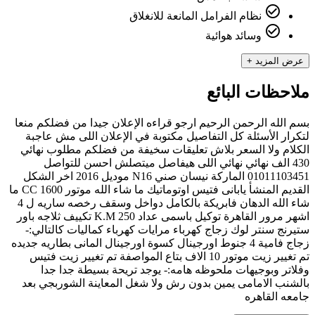
check_circle_outline
نظام الفرامل المانعة للانغلاق
check_circle_outline
وسائد هوائية
عرض المزيد +
ملاحظات البائع
بسم الله الرحمن الرحيم ارجو قراءه الإعلان جيدا من فضلكم منعا
لتكرار الأسئلة كل التفاصيل مكتوبة في الإعلان اللى مش عاجبة
الكلام ولا السعر بلاش تعليقات سخيفة من فضلكم مطلوب نهائي
430 الف نهائي نهائي اللى هيفاصل ميتصلش احسن للتواصل
01011103451 الماركة نيسان صني N16 موديل 2016 اخر الشكل
القديم المنشأ يابانى فتيس اوتوماتيك ما شاء الله موتور 1600 CC ما
شاء الله الدهان فابريكة بالكامل دواخل وسقف رخصه ساريه ل 4
اشهر مرور القاهرة توكيل باسمى عداد 250 K.M تكييف ثلاجه باور
ستيرنج سنتر لوك زجاج كهرباء مرايات كهرباء كماليات كالتالي:-
زجاج فامية 4 جنوط اورجينال كسوة اورجينال المانى بطاريه جديده
تم تغيير زيت موتور 10 الاف بتاع المواصفة تم تغيير زيت فتيس
وفلاتر وبوجيهات ملحوظه هامه:- يوجد تريحة بسيطة جدا جدا
بالشنب الامامى يمين بدون رش ولا شغل المعاينة الشوربجي بعد
جامعه القاهره