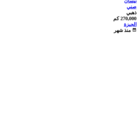
نيسان
صني
ذهبي
270,000 كم
الجيزة
calendar_month
منذ شهر