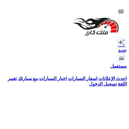
menu
auto_awesome
جديد
مستعمل
احدث الإعلانات
اسعار السيارات
اخبار السيارات
بيع سيارتك
تغيير
اللغة
تسجيل الدخول