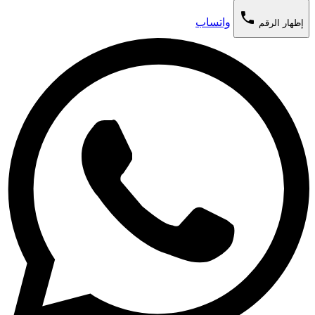
phone
واتساب
إظهار الرقم