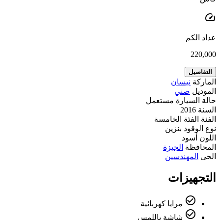
speed
عداد الكم
220,000
التفاصيل
الماركة
نيسان
الموديل
صني
حالة السيارة
مستعمل
السنة
2016
الفئة
الفئة الخامسة
نوع الوقود
بنزين
اللون
أسود
المحافظة
الجيزة
الحى
المهندسين
التجهيزات
check_circle_outline
مرايا كهربائية
check_circle_outline
شاشة باللمس