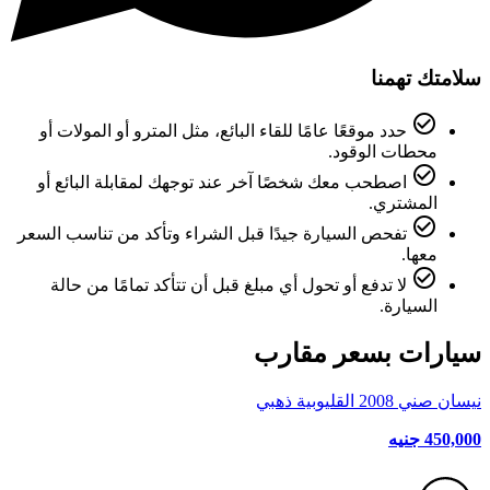
سلامتك تهمنا
check_circle_outline
حدد موقعًا عامًا للقاء البائع، مثل المترو أو المولات أو
محطات الوقود.
check_circle_outline
اصطحب معك شخصًا آخر عند توجهك لمقابلة البائع أو
المشتري.
check_circle_outline
تفحص السيارة جيدًا قبل الشراء وتأكد من تناسب السعر
معها.
check_circle_outline
لا تدفع أو تحول أي مبلغ قبل أن تتأكد تمامًا من حالة
السيارة.
سيارات بسعر مقارب
نيسان صني 2008 القليوبية ذهبي
450,000 جنيه