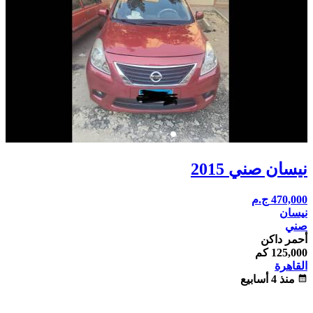
نيسان صني 2015
470,000
ج.م
نيسان
صني
أحمر داكن
125,000 كم
القاهرة
calendar_month
منذ 4 أسابيع