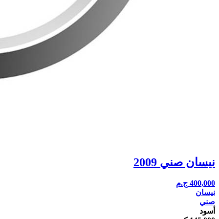
نيسان صني 2009
400,000
ج.م
نيسان
صني
أسود