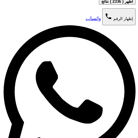
اظهر ( 2336 ) نتائج
phone
واتساب
إظهار الرقم