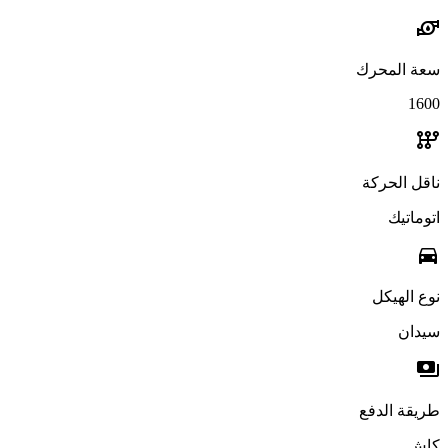
water_pump
سعة المحرك
1600
auto_transmission
ناقل الحركة
اتوماتيك
directions_car
نوع الهيكل
سيدان
payments
طريقة الدفع
كاش