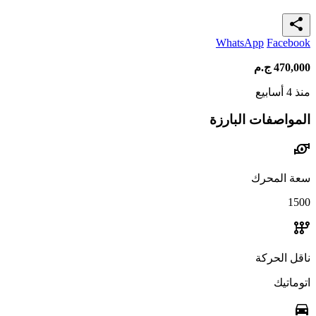
share
WhatsApp
Facebook
470,000
ج.م
منذ 4 أسابيع
المواصفات البارزة
water_pump
سعة المحرك
1500
auto_transmission
ناقل الحركة
اتوماتيك
directions_car