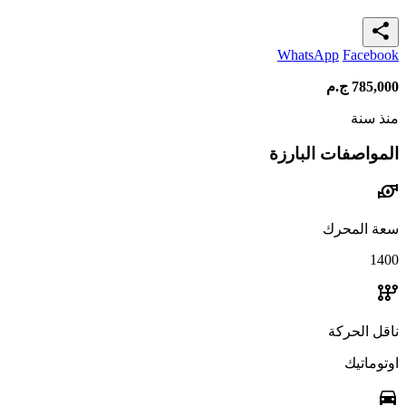
share
WhatsApp
Facebook
785,000
ج.م
منذ سنة
المواصفات البارزة
water_pump
سعة المحرك
1400
auto_transmission
ناقل الحركة
اوتوماتيك
directions_car