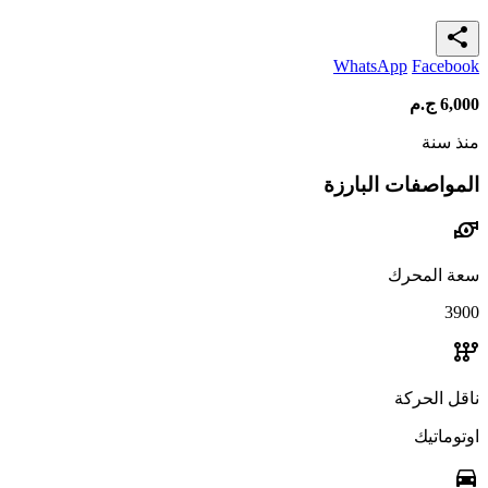
share
WhatsApp
Facebook
6,000
ج.م
منذ سنة
المواصفات البارزة
water_pump
سعة المحرك
3900
auto_transmission
ناقل الحركة
اوتوماتيك
directions_car