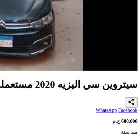
سيتروين سي اليزيه 2020 مستعملة للبيع في مصر
share
WhatsApp
Facebook
600,000
ج.م
منذ سنة