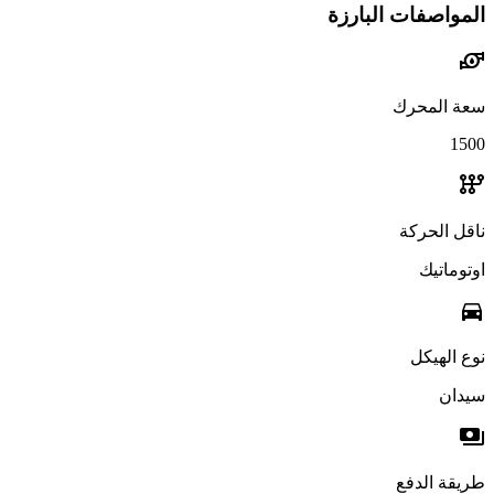
المواصفات البارزة
water_pump
سعة المحرك
1500
auto_transmission
ناقل الحركة
اوتوماتيك
directions_car
نوع الهيكل
سيدان
payments
طريقة الدفع