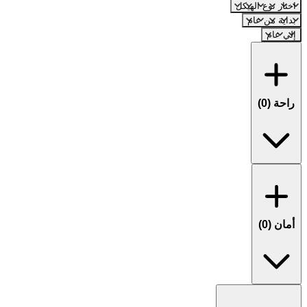
اختار نوع الهيكل
بداية من عام
إلي عام
راحة (
0
)
أمان (
0
)