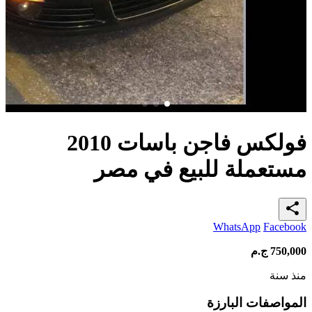
فولكس فاجن باسات 2010
مستعملة للبيع في مصر
share
WhatsApp
Facebook
750,000
ج.م
منذ سنة
المواصفات البارزة