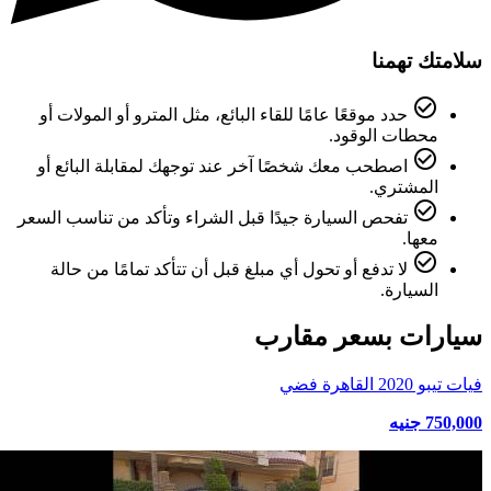
سلامتك تهمنا
check_circle_outline
حدد موقعًا عامًا للقاء البائع، مثل المترو أو المولات أو
محطات الوقود.
check_circle_outline
اصطحب معك شخصًا آخر عند توجهك لمقابلة البائع أو
المشتري.
check_circle_outline
تفحص السيارة جيدًا قبل الشراء وتأكد من تناسب السعر
معها.
check_circle_outline
لا تدفع أو تحول أي مبلغ قبل أن تتأكد تمامًا من حالة
السيارة.
سيارات بسعر مقارب
فيات تيبو 2020 القاهرة فضي
750,000 جنيه