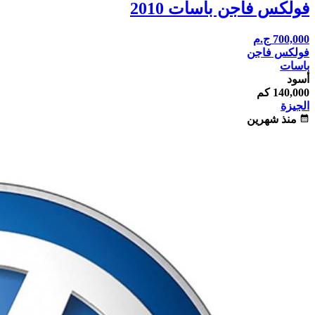
فولكس فاجن باسات 2010
700,000
ج.م
فولكس فاجن
باسات
أسود
140,000 كم
الجيزة
calendar_month
منذ شهرين