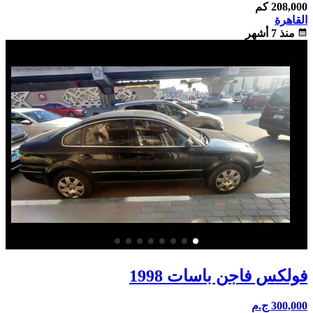
208,000 كم
القاهرة
calendar_month
منذ 7 أشهر
فولكس فاجن باسات 1998
300,000
ج.م