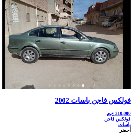
فولكس فاجن باسات 2002
310,000
ج.م
فولكس فاجن
باسات
أخضر