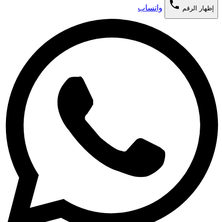
phone
واتساب
إظهار الرقم