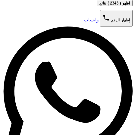
اظهر ( 2343 ) نتائج
phone
واتساب
إظهار الرقم