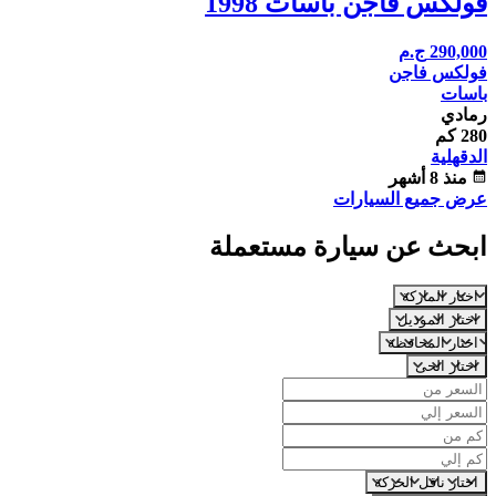
فولكس فاجن باسات 1998
290,000
ج.م
فولكس فاجن
باسات
رمادي
280 كم
الدقهلية
calendar_month
منذ 8 أشهر
عرض جميع السيارات
ابحث عن سيارة مستعملة
اختار الماركة
اختار الموديل
اختار المحافظة
اختار الحى
اختار ناقل الحركة