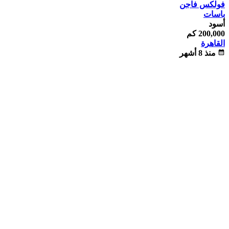
فولكس فاجن
باسات
أسود
200,000 كم
القاهرة
calendar_month
منذ 8 أشهر