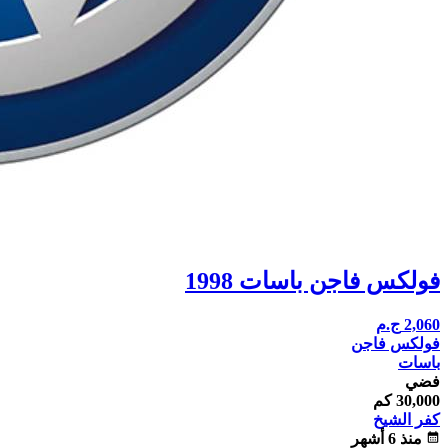
فولكس فاجن باسات 1998
2,060
ج.م
فولكس فاجن
باسات
فضي
30,000 كم
كفر الشيخ
calendar_month
منذ 6 أشهر