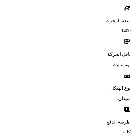
water_pump
سعة المحرك
1400
auto_transmission
ناقل الحركة
اوتوماتيك
directions_car
نوع الهيكل
سيدان
payments
طريقة الدفع
كاش