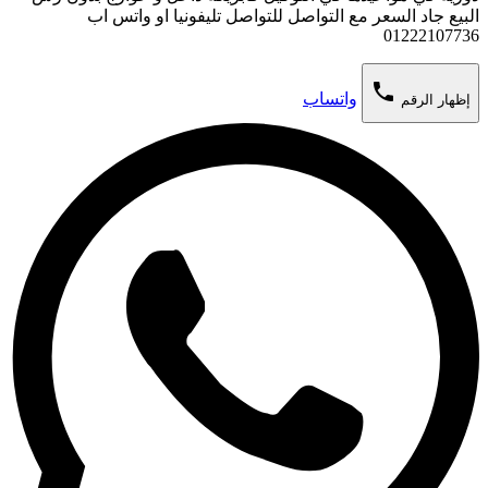
البيع جاد السعر مع التواصل للتواصل تليفونيا او واتس اب
01222107736
phone
واتساب
إظهار الرقم