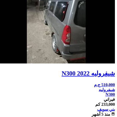
شيفروليه N300 2022
510,000
ج.م
شيفروليه
N300
فيراني
233,000 كم
بني سويف
calendar_month
منذ 5 أشهر