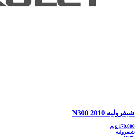
شيفروليه N300 2010
170,000
ج.م
شيفروليه