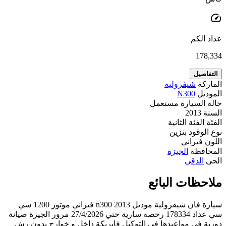
speed
عداد الكم
178,334
التفاصيل
الماركة
شيفروليه
الموديل
N300
حالة السيارة
مستعمل
السنة
2013
الفئة
الفئة الثانية
نوع الوقود
بنزين
اللون
فيراني
المحافظة
الجيزة
الحى
الدقي
ملاحظات البائع
سيارة فان شيفرولية موديل 2013 n300 فيراني موتور 1200 سي
سي عداد 178334 رخصة سارية حتي 27/4/2026 مرور الجيزة صيانة
دورية في مواعيدها في التوكيل فابريكة داخل و خوارج بدون رش