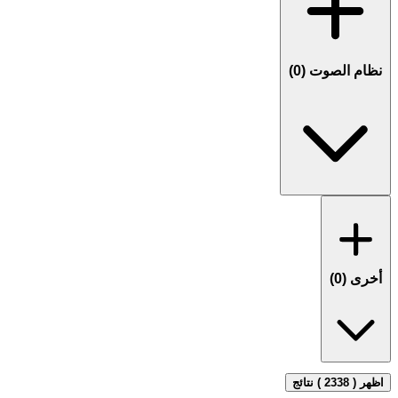
نظام الصوت (
0
)
أخرى (
0
)
اظهر ( 2338 ) نتائج