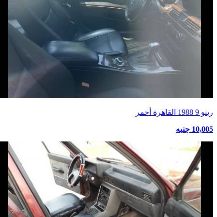
رينو 9 1988 القاهرة أحمر
10,005 جنيه