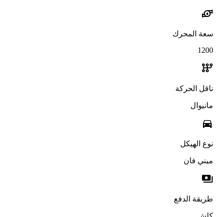
water_pump
سعة المحرك
1200
auto_transmission
ناقل الحركة
مانيوال
directions_car
نوع الهيكل
ميني فان
payments
طريقة الدفع
كاش