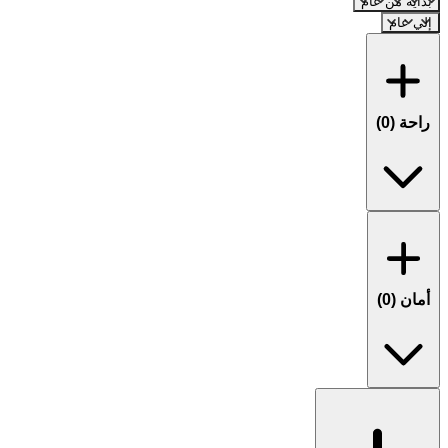
بداية من عام
إلي عام
راحة (
0
)
أمان (
0
)