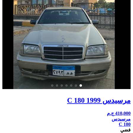
مرسيدس C 180 1999
410,000
ج.م
مرسيدس
C 180
فضي