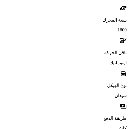
water_pump
سعة المحرك
1600
auto_transmission
ناقل الحركة
اوتوماتيك
directions_car
نوع الهيكل
سيدان
payments
طريقة الدفع
كاش