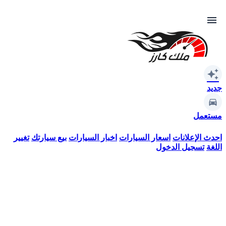
menu
auto_awesome
جديد
مستعمل
احدث الإعلانات
اسعار السيارات
اخبار السيارات
بيع سيارتك
تغيير
اللغة
تسجيل الدخول