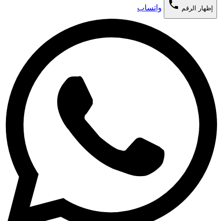
phone
واتساب
إظهار الرقم