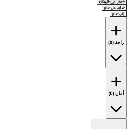
اختار نوع الهيكل
بداية من عام
إلي عام
راحة (
0
)
أمان (
0
)