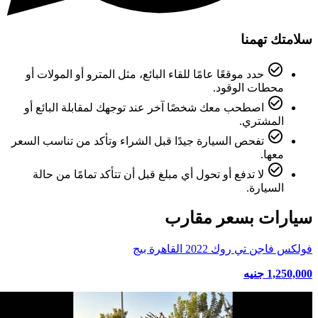
سلامتك تهمنا
check_circle_outline
حدد موقعًا عامًا للقاء البائع، مثل المترو أو المولات أو
محطات الوقود.
check_circle_outline
اصطحب معك شخصًا آخر عند توجهك لمقابلة البائع أو
المشتري.
check_circle_outline
تفحص السيارة جيدًا قبل الشراء وتأكد من تناسب السعر
معها.
check_circle_outline
لا تدفع أو تحول أي مبلغ قبل أن تتأكد تمامًا من حالة
السيارة.
سيارات بسعر مقارب
فولكس فاجن تي روك 2022 القاهرة بيج
1,250,000 جنيه