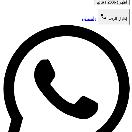
اظهر ( 2336 ) نتائج
phone
واتساب
إظهار الرقم