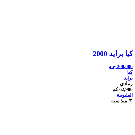
كيا برايد 2000
200,000
ج.م
كيا
برايد
رمادي
62,980 كم
القليوبية
calendar_month
منذ سنة