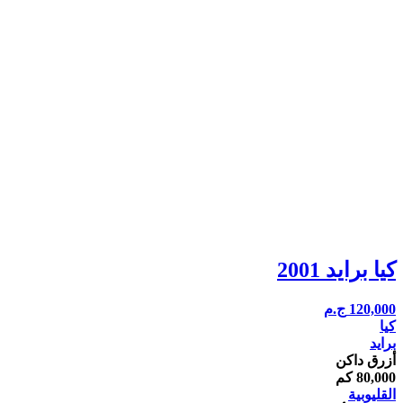
كيا برايد 2001
120,000
ج.م
كيا
برايد
أزرق داكن
80,000 كم
القليوبية