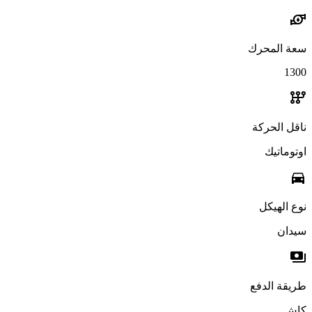
water_pump
سعة المحرك
1300
auto_transmission
ناقل الحركة
اوتوماتيك
directions_car
نوع الهيكل
سيدان
payments
طريقة الدفع
كاش