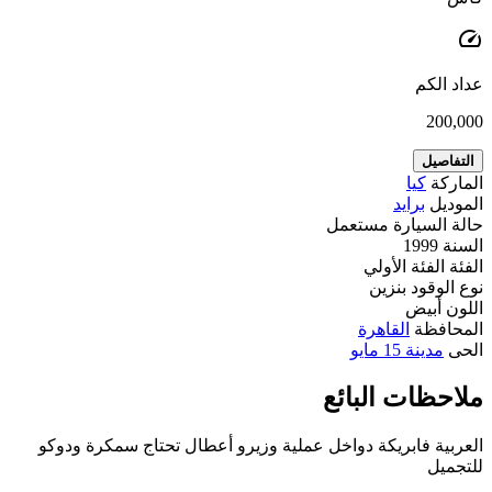
speed
عداد الكم
200,000
التفاصيل
الماركة
كيا
الموديل
برايد
حالة السيارة
مستعمل
السنة
1999
الفئة
الفئة الأولي
نوع الوقود
بنزين
اللون
أبيض
المحافظة
القاهرة
الحى
مدينة 15 مايو
ملاحظات البائع
العربية فابريكة دواخل عملية وزيرو أعطال تحتاج سمكرة ودوكو
للتجميل