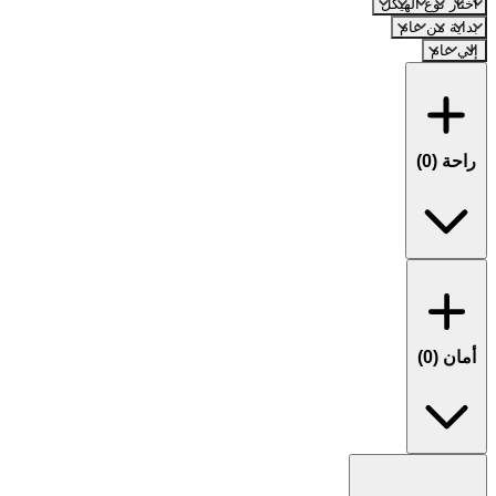
اختار نوع الهيكل
بداية من عام
إلي عام
راحة (
0
)
أمان (
0
)