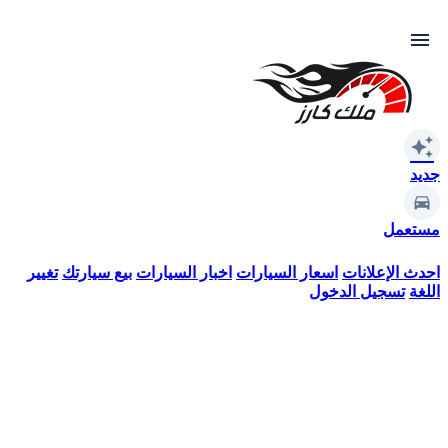
menu
auto_awesome
جديد
مستعمل
احدث الإعلانات
اسعار السيارات
اخبار السيارات
بيع سيارتك
تغيير
اللغة
تسجيل الدخول