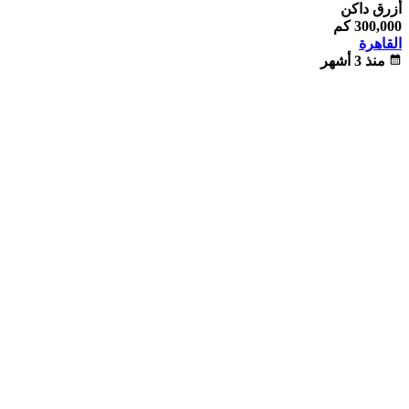
أزرق داكن
300,000 كم
القاهرة
calendar_month
منذ 3 أشهر