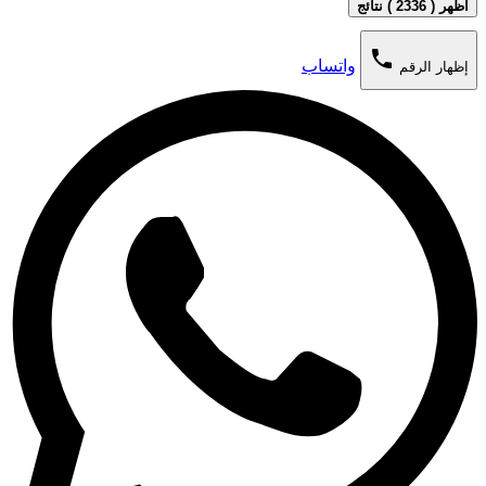
اظهر ( 2336 ) نتائج
phone
واتساب
إظهار الرقم