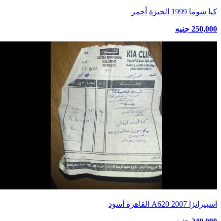
كيا شوما 1999 الجيزة أحمر
250,000 جنيه
اسبيرانزا A620 2007 القاهرة أسود