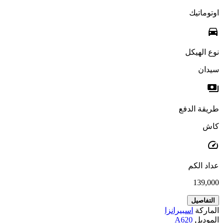
اوتوماتيك
directions_car
نوع الهيكل
سيدان
payments
طريقة الدفع
كاش
speed
عداد الكم
139,000
التفاصيل
الماركة
اسبيرانزا
الموديل
A620