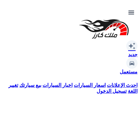
menu
auto_awesome
جديد
مستعمل
احدث الإعلانات
اسعار السيارات
اخبار السيارات
بيع سيارتك
تغيير
اللغة
تسجيل الدخول