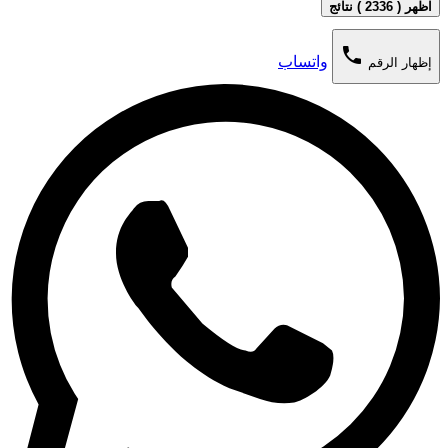
اظهر ( 2336 ) نتائج
phone
واتساب
إظهار الرقم