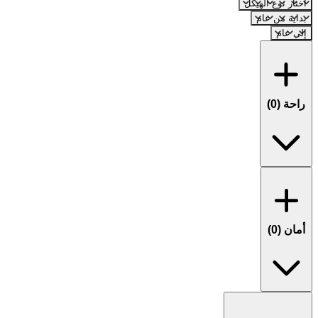
اختار نوع الهيكل
بداية من عام
إلي عام
راحة (
0
)
أمان (
0
)