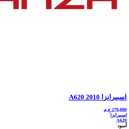
اسبيرانزا A620 2010
270,000
ج.م
اسبيرانزا
A620
أسود