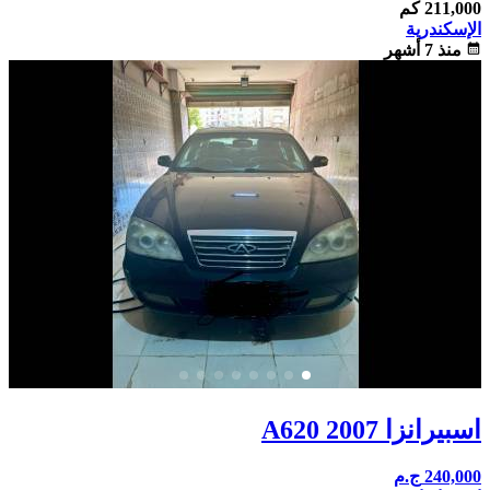
211,000 كم
الإسكندرية
calendar_month
منذ 7 أشهر
اسبيرانزا A620 2007
240,000
ج.م