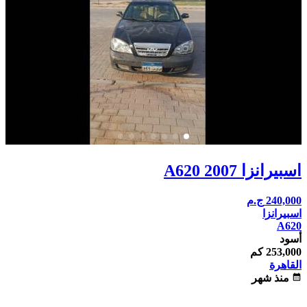
اسبيرانزا A620 2007
240,000
ج.م
اسبيرانزا
A620
أسود
253,000 كم
القاهرة
calendar_month
منذ شهر