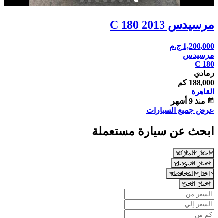
مرسيدس C 180 2013
1,200,000
ج.م
مرسيدس
C 180
رمادي
188,000 كم
القاهرة
calendar_month
منذ 9 أشهر
عرض جميع السيارات
ابحث عن سيارة مستعملة
اختار الماركة
اختار الموديل
اختار المحافظة
اختار الحى