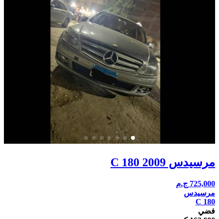
مرسيدس C 180 2009
725,000
ج.م
مرسيدس
C 180
فضي