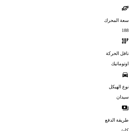
water_pump
سعة المحرك
188
auto_transmission
ناقل الحركة
اوتوماتيك
directions_car
نوع الهيكل
سيدان
payments
طريقة الدفع
كاش