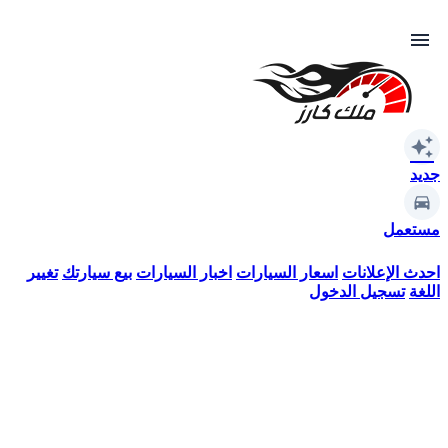
menu
auto_awesome
جديد
مستعمل
احدث الإعلانات
اسعار السيارات
اخبار السيارات
بيع سيارتك
تغيير
اللغة
تسجيل الدخول