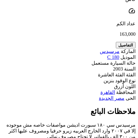
speed
عداد الكم
163,000
التفاصيل
الماركة
مرسيدس
الموديل
C 180
حالة السيارة
مستعمل
السنة
2003
الفئة
الفئة العاشرة
نوع الوقود
بنزين
اللون
أزرق
المحافظة
القاهرة
الحى
مصر الجديدة
ملاحظات البائع
مرسيدس سي ١٨٠ سبورت اديشن مواصفات خاصه مش موجوده
إلا في ٢٠٠٧ وارد الخارج العربيه زيرو حرفيا ومصروف عليها اكثر
من ٣٠٠ الف بالفواتير لا تحتاج مصروف نهائي