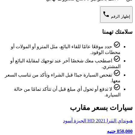
phone
إظهار الرقم
سلامتك تهمنا
check_circle_outline
حدد موقعًا عامًا للقاء البائع، مثل المترو أو المولات أو
محطات الوقود.
check_circle_outline
اصطحب معك شخصًا آخر عند توجهك لمقابلة البائع أو
المشتري.
check_circle_outline
تفحص السيارة جيدًا قبل الشراء وتأكد من تناسب السعر
معها.
check_circle_outline
لا تدفع أو تحول أي مبلغ قبل أن تتأكد تمامًا من حالة
السيارة.
سيارات بسعر مقارب
هيونداي النترا HD 2021 الجيزة أسود
850,000 جنيه