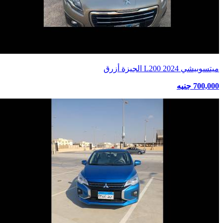
ميتسوبيشي L200 2024 الجيزة أزرق
700,000 جنيه