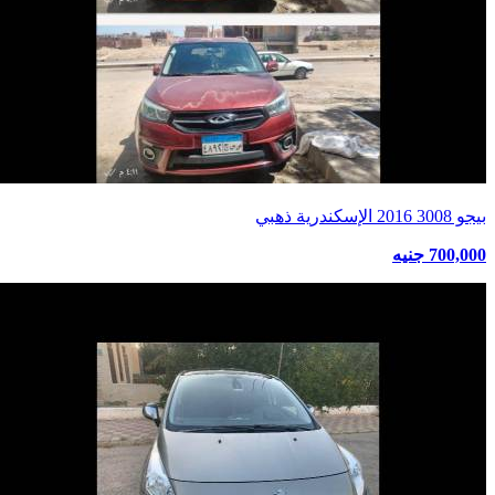
بيجو 3008 2016 الإسكندرية ذهبي
700,000 جنيه