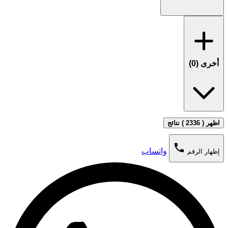
أخرى (
0
)
اظهر ( 2336 ) نتائج
phone
واتساب
إظهار الرقم