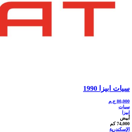
سيات ابيزا 1990
80,000
ج.م
سيات
ابيزا
أبيض
74,000 كم
الإسكندرية