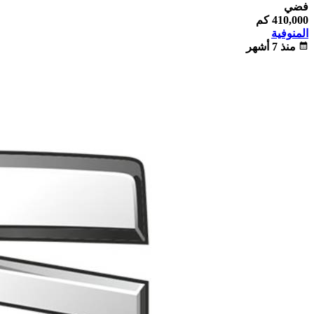
فضي
410,000 كم
المنوفية
calendar_month
منذ 7 أشهر