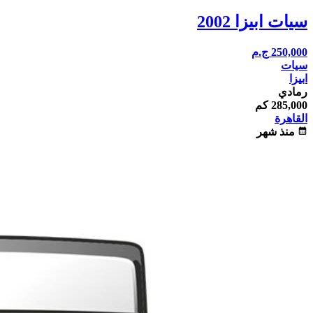
سيات ابيزا 2002
250,000
ج.م
سيات
ابيزا
رمادي
285,000 كم
القاهرة
calendar_month
منذ شهر