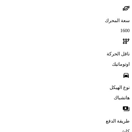
water_pump
سعة المحرك
1600
auto_transmission
ناقل الحركة
اوتوماتيك
directions_car
نوع الهيكل
هاتشباك
payments
طريقة الدفع
كاش