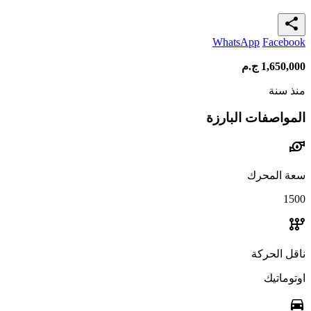
share
WhatsApp
Facebook
1,650,000
ج.م
منذ سنة
المواصفات البارزة
water_pump
سعة المحرك
1500
auto_transmission
ناقل الحركة
اوتوماتيك
directions_car