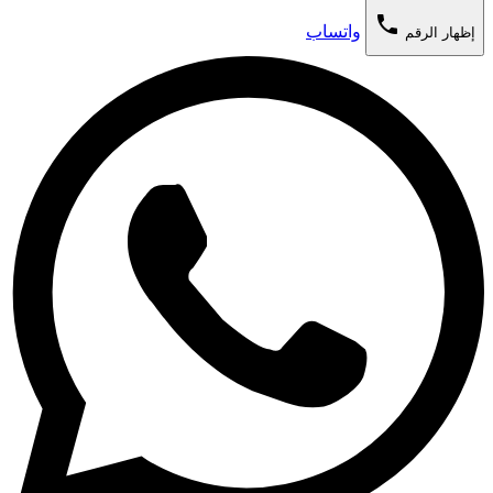
phone
واتساب
إظهار الرقم