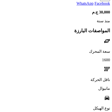
WhatsApp
Facebook
30,000
ج.م
منذ سنة
المواصفات البارزة
water_pump
سعة المحرك
1600
auto_transmission
ناقل الحركة
مانيوال
directions_car
نوع الهيكل