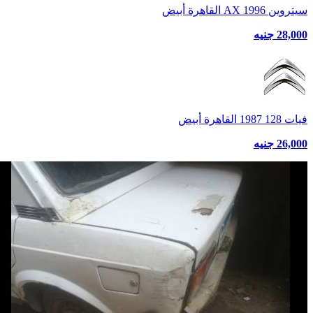
سيتروين AX 1996 القاهرة أبيض
28,000 جنيه
فيات 128 1987 القاهرة أبيض
26,000 جنيه