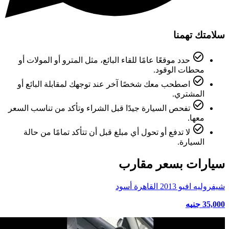
سلامتك تهمنا
check_circle_outline
حدد موقعًا عامًا للقاء البائع، مثل المترو أو المولات أو
محطات الوقود.
check_circle_outline
اصطحب معك شخصًا آخر عند توجهك لمقابلة البائع أو
المشتري.
check_circle_outline
تفحص السيارة جيدًا قبل الشراء وتأكد من تناسب السعر
معها.
check_circle_outline
لا تدفع أو تحول أي مبلغ قبل أن تتأكد تمامًا من حالة
السيارة.
سيارات بسعر مقارب
شيفروليه افيو 2013 القاهرة أسود
35,000 جنيه