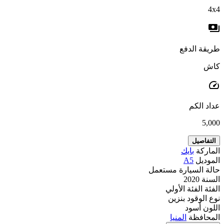
4x4
payments
طريقة الدفع
كاش
speed
عداد الكم
5,000
التفاصيل
الماركة
بايك
الموديل
A5
حالة السيارة
مستعمل
السنة
2020
الفئة
الفئة الأولي
نوع الوقود
بنزين
اللون
أسود
المحافظة
المنيا