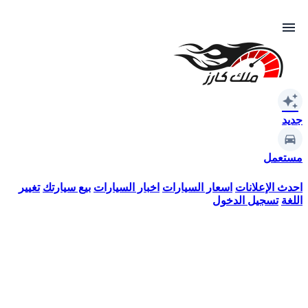
menu
auto_awesome
جديد
مستعمل
احدث الإعلانات
اسعار السيارات
اخبار السيارات
بيع سيارتك
تغيير
اللغة
تسجيل الدخول