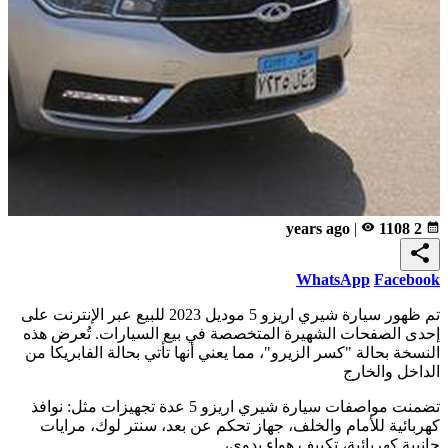
|
remove_red_eye
1108
2 years ago
calendar_month
share
WhatsApp
Facebook
تم ظهور سيارة شيري اريزو 5 موديل 2023 للبيع عبر الإنترنت على
إحدى الصفحات الشهيرة المتخصصة في بيع السيارات. تُعرض هذه
النسخة بحالة "كسر الزيرو"، مما يعني أنها تأتي بحالة الفابريكا من
الداخل والخارج
تضمنت مواصفات سيارة شيري اريزو 5 عدة تجهيزات مثل: نوافذ
كهربائية للأمام والخلف، جهاز تحكم عن بعد، سنتر لوك، مرايات
جانبية كهربائية، تكييف هواء يدوي،