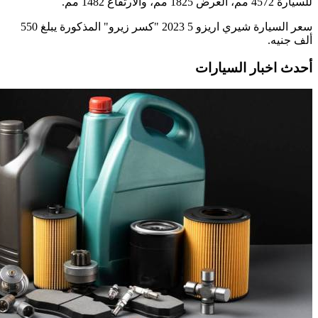
للسيارة 4572 مم، العرض 1825 مم، والارتفاع 1482 مم.
سعر السيارة شيري اريزو 5 2023 "كسر زيرو" المذكورة يبلغ 550
ألف جنيه.
أحدث اخبار السيارات