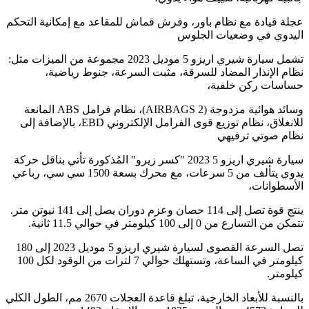
عجلة قيادة مع نظام باور، وفرش قماش للمقاعد مع إمكانية التحكم
اليدوي في وضعيات الجلوس
تشمل سيارة شيري اريزو 5 موديل 2023 مجموعة من الميزات مثل:
نظام الإنذار المضاد للسرقة، مثبت السرعة، جنوط رياضية،
حساسات ركن خلفية،
وسائد هوائية مزدوجة (2 AIRBAGS)، نظام فرامل ABS المانعة
للانغلاق، نظام توزيع قوى الفرامل الإلكتروني EBD، بالإضافة إلى
نظام صوتي ترفيهي
سيارة شيري اريزو 5 2023 "كسر زيرو" المُذكورة تأتي بناقل حركة
يدوي يتألف من 5 سرعات، مع محرك بسعة 1500 سي سي، رباعي
الأسطوانات،
ينتج قوة تصل إلى 114 حصان وعزم دوران يصل إلى 141 نيوتن متر.
تتمكن من التسارع من 0 إلى 100 كيلومتر في حوالي 11.5 ثانية.
تصل السرعة القصوى لسيارة شيري اريزو 5 موديل 2023 إلى 180
كيلومتر في الساعة، وتستهلك حوالي 7 لترات من الوقود لكل 100
كيلومتر.
بالنسبة للأبعاد الخارجية، تبلغ قاعدة العجلات 2670 مم، الطول الكلي