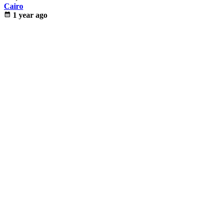
Cairo
calendar_month
1 year ago