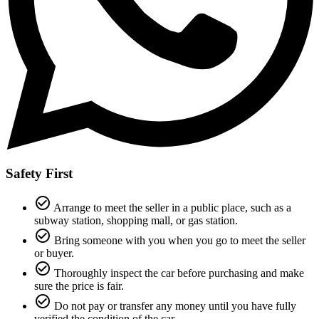
Safety First
check_circle_outline
Arrange to meet the seller in a public place, such as a
subway station, shopping mall, or gas station.
check_circle_outline
Bring someone with you when you go to meet the seller
or buyer.
check_circle_outline
Thoroughly inspect the car before purchasing and make
sure the price is fair.
check_circle_outline
Do not pay or transfer any money until you have fully
verified the condition of the car.