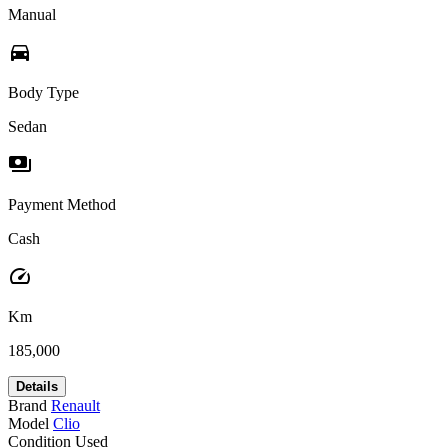
Manual
directions_car
Body Type
Sedan
payments
Payment Method
Cash
speed
Km
185,000
Details
Brand
Renault
Model
Clio
Condition
Used