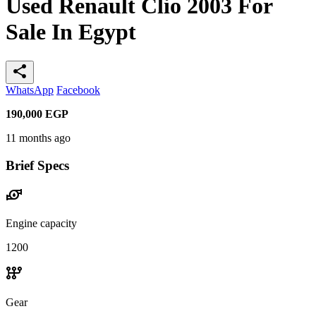
Used Renault Clio 2003 For
Sale In Egypt
share
WhatsApp
Facebook
190,000
EGP
11 months ago
Brief Specs
water_pump
Engine capacity
1200
auto_transmission
Gear