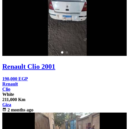
Renault Clio 2001
190,000
EGP
Renault
Clio
White
211,000 Km
Giza
calendar_month
2 months ago