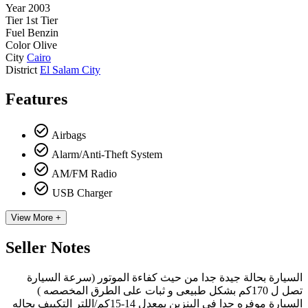
Year
2003
Tier
1st Tier
Fuel
Benzin
Color
Olive
City
Cairo
District
El Salam City
Features
check_circle_outline
Airbags
check_circle_outline
Alarm/Anti-Theft System
check_circle_outline
AM/FM Radio
check_circle_outline
USB Charger
View More +
Seller Notes
السيارة بحالة جيدة جدا من حيث كفاءة الموتور (سرعة السيارة
تصل ل 170كم بشكل طبيعى و ثبات على الطرق المخصصه )
السيارة موفره جدا فى البنزين بمعدل 14-15كم/اللتر التكييف بحاله