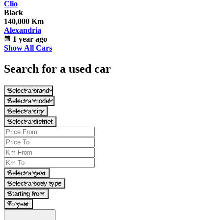
Clio
Black
140,000 Km
Alexandria
calendar_month
1 year ago
Show All Cars
Search for a used car
Select a brand
Select a model
Select a city
Select a district
Select a gear
Select a body type
Starting from
To year