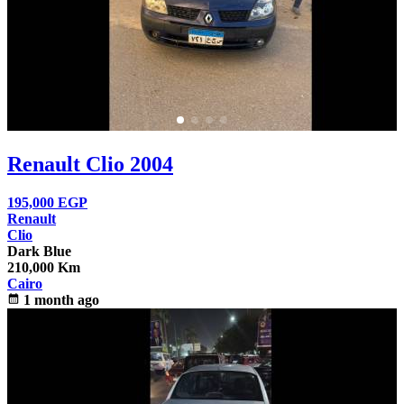
Renault Clio 2004
195,000
EGP
Renault
Clio
Dark Blue
210,000 Km
Cairo
calendar_month
1 month ago