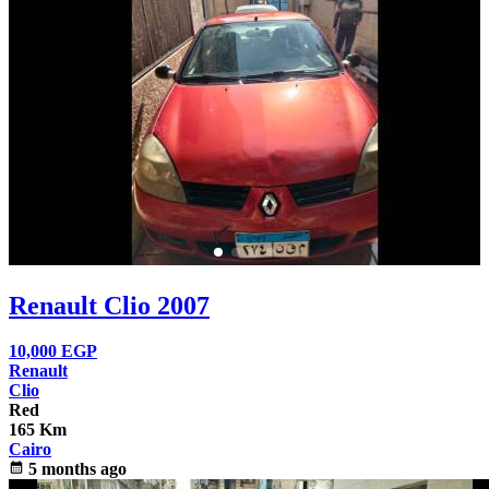
Renault Clio 2007
10,000
EGP
Renault
Clio
Red
165 Km
Cairo
calendar_month
5 months ago