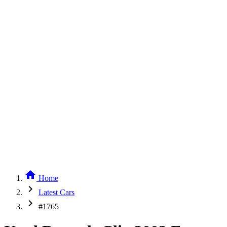
home
Home
chevron_right
Latest Cars
chevron_right
#1765